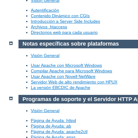
Visión General
Autentificación
Contenido Dinámico con CGIs
Introducción a Server Side Includes
Archivos .htaccess
Directorios web para cada usuario
Notas específicas sobre plataformas
Visión General
Usar Apache con Microsoft Windows
Compilar Apache para Microsoft Windows
Usar Apache con Novell NetWare
Servidor Web de alto rendimiento con HPUX
La versión EBCDIC de Apache
Programas de soporte y el Servidor HTTP 
Visión General
Página de Ayuda: httpd
Página de Ayuda: ab
Página de Ayuda: apache2ctl
Página de Ayuda: apxs