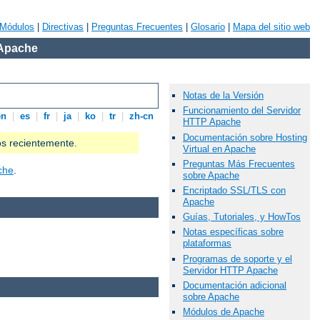
Módulos
|
Directivas
|
Preguntas Frecuentes
|
Glosario
|
Mapa del sitio web
 Apache
Notas de la Versión
Funcionamiento del Servidor
en
|
es
|
fr
|
ja
|
ko
|
tr
|
zh-cn
HTTP Apache
Documentación sobre Hosting
os recientemente.
Virtual en Apache
Preguntas Más Frecuentes
che
.
sobre Apache
Encriptado SSL/TLS con
Apache
Guías, Tutoriales, y HowTos
Notas específicas sobre
plataformas
Programas de soporte y el
Servidor HTTP Apache
Documentación adicional
sobre Apache
Módulos de Apache