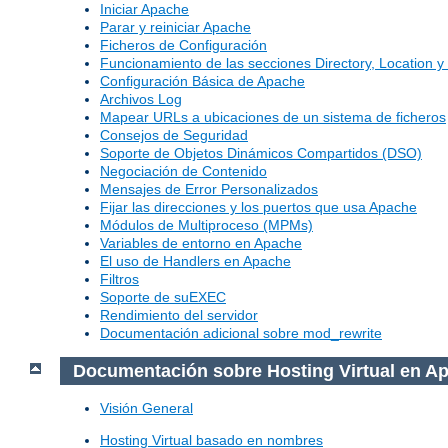
Iniciar Apache
Parar y reiniciar Apache
Ficheros de Configuración
Funcionamiento de las secciones Directory, Location y 
Configuración Básica de Apache
Archivos Log
Mapear URLs a ubicaciones de un sistema de ficheros
Consejos de Seguridad
Soporte de Objetos Dinámicos Compartidos (DSO)
Negociación de Contenido
Mensajes de Error Personalizados
Fijar las direcciones y los puertos que usa Apache
Módulos de Multiproceso (MPMs)
Variables de entorno en Apache
El uso de Handlers en Apache
Filtros
Soporte de suEXEC
Rendimiento del servidor
Documentación adicional sobre mod_rewrite
Documentación sobre Hosting Virtual en A
Visión General
Hosting Virtual basado en nombres