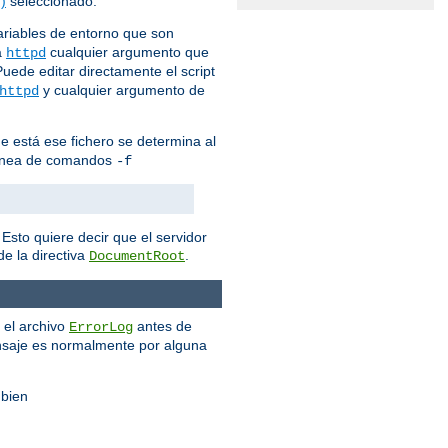
)
seleccionado.
variables de entorno que son
a
cualquier argumento que
httpd
Puede editar directamente el script
y cualquier argumento de
httpd
que está ese fichero se determina al
e línea de comandos
-f
Esto quiere decir que el servidor
e la directiva
.
DocumentRoot
 el archivo
antes de
ErrorLog
nsaje es normalmente por alguna
 bien