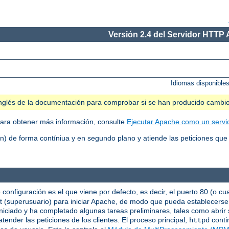
Versión 2.4 del Servidor HTTP
Idiomas disponible
n inglés de la documentación para comprobar si se han producido cambi
ara obtener más información, consulte
Ejecutar Apache como un servi
 de forma contíniua y en segundo plano y atiende las peticiones que 
 configuración es el que viene por defecto, es decir, el puerto 80 (o cu
oot (superusuario) para iniciar Apache, de modo que pueda establecers
niciado y ha completado algunas tareas preliminares, tales como abrir s
tender las peticiones de los clientes. El proceso principal,
conti
httpd