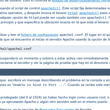
os de usuario. Esto lo controla el
Módulo de MultiProcesamiento (MPM
sando el script de control
. Este script fija determinadas 
apache2ctl
tema operativo, y después invoca el binario
.
pasa 
httpd
apache2ctl
ualquier opción de
puede ser usada también con
. 
httpd
apache2ctl
 principio y que especifica la ubicación exacta en la que está el binario
izar y leer el
fichero de configuración
. El lugar en el 
apache2.conf
n la que se encuentra al iniciar el servidor Apache usando la opción d
che2/apache2.conf
e suspenderá un momento y volverá a estar activa casi inmediatamente. 
ctarse al servidor y ver la página de prueba que hay en el directorio d
que, escribirá un mensaje describiendo el problema en la consola o en
unes es "
". Cuando se recibe este me
Unable to bind to Port ...
 privilegiado (del 0 al 1024) sin haber hecho login como usuario root; ó
tá ya ejecutando Apache o algún otro servidor web en el mismo puerto.
blemas, en la sección de
Preguntas Frecuentes
de Apache.