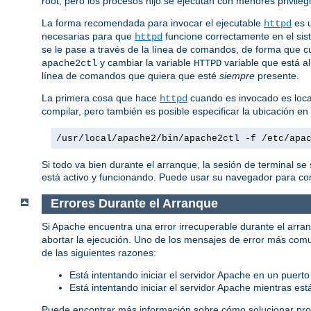
root, pero los procesos hijo se ejecutan con menores privilegi
La forma recomendada para invocar el ejecutable
es u
httpd
necesarias para que
funcione correctamente en el sis
httpd
se le pase a través de la línea de comandos, de forma que c
y cambiar la variable
variable que está al
apache2ctl
HTTPD
línea de comandos que quiera que esté
siempre
presente.
La primera cosa que hace
cuando es invocado es local
httpd
compilar, pero también es posible especificar la ubicación e
/usr/local/apache2/bin/apache2ctl -f /etc/apa
Si todo va bien durante el arranque, la sesión de terminal s
está activo y funcionando. Puede usar su navegador para cone
Errores Durante el Arranque
Si Apache encuentra una error irrecuperable durante el arran
abortar la ejecución. Uno de los mensajes de error más com
de las siguientes razones:
Está intentando iniciar el servidor Apache en un puerto
Está intentando iniciar el servidor Apache mientras es
Puede encontrar más información sobre cómo solucionar pro