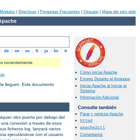
Módulos
|
Directivas
|
Preguntas Frecuentes
|
Glosario
|
Mapa del sitio web
 Apache
s:
de
|
en
|
es
|
fr
|
ja
|
ko
|
tr
os recientemente.
Cómo iniciar Apache
cio
.
Errores Durante el Arranque
le lleguen. Este documento
Iniciar Apache al Iniciar el
Sistema
Información Adicional
Consulte también
Parar y reiniciar Apache
alquier otro puerto por debajo del
httpd
e una conexión a través de esos
apache2ctl
us ficheros log, lanzará varios
núa ejecutándose con el usuario
Comentarios