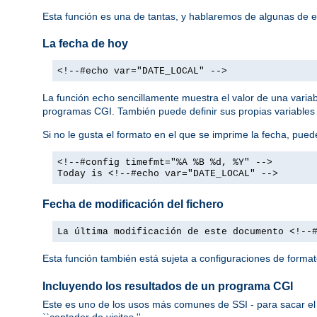
Esta función es una de tantas, y hablaremos de algunas de 
La fecha de hoy
<!--#echo var="DATE_LOCAL" -->
La función
sencillamente muestra el valor de una varia
echo
programas CGI. También puede definir sus propias variables
Si no le gusta el formato en el que se imprime la fecha, pued
<!--#config timefmt="%A %B %d, %Y" -->
Today is <!--#echo var="DATE_LOCAL" -->
Fecha de modificación del fichero
La última modificación de este documento <!--
Esta función también está sujeta a configuraciones de forma
Incluyendo los resultados de un programa CGI
Este es uno de los usos más comunes de SSI - para sacar el 
``contador de visitas.''