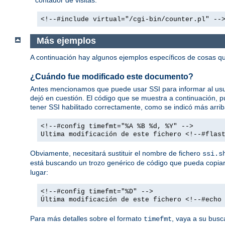
<!--#include virtual="/cgi-bin/counter.pl" --
Más ejemplos
A continuación hay algunos ejemplos específicos de cosas
¿Cuándo fue modificado este documento?
Antes mencionamos que puede usar SSI para informar al usua
dejó en cuestión. El código que se muestra a continuación,
tener SSI habilitado correctamente, como se indicó más arrib
<!--#config timefmt="%A %B %d, %Y" -->
Ultima modificación de este fichero <!--#flas
Obviamente, necesitará sustituir el nombre de fichero
ssi.s
está buscando un trozo genérico de código que pueda copiar 
lugar:
<!--#config timefmt="%D" -->
Última modificación de este fichero <!--#echo
Para más detalles sobre el formato
, vaya a su busc
timefmt