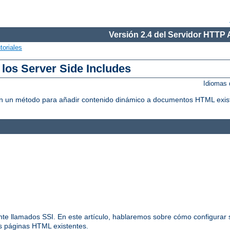
Versión 2.4 del Servidor HTTP
toriales
 los Server Side Includes
Idiomas 
litan un método para añadir contenido dinámico a documentos HTML exis
nte llamados SSI. En este artículo, hablaremos sobre cómo configurar s
us páginas HTML existentes.