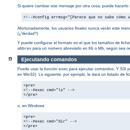
Si quiere cambiar ese mensaje por otra cosa, puede hacerlo 
<!--#config errmsg="[Parece que no sabe cómo 
Afortunadamente, los usuarios finales nunca verán este mens
(¿Verdad?)
Y puede configurar el formato en el que los tamaños de fich
para un número abreviado en Kb o Mb, según sea ne
abbrev
Ejecutando comandos
Puede usar la función
para ejecutar comandos. Y SSI p
exec
en Win32). Lo siguiente, por ejemplo, le dará un listado de fi
<pre>
<!--#exec cmd="ls" -->
</pre>
o, en Windows
<pre>
<!--#exec cmd="dir" -->
</pre>