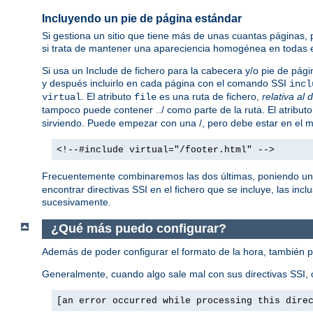
Incluyendo un pie de página estándar
Si gestiona un sitio que tiene más de unas cuantas páginas,
si trata de mantener una apareciencia homogénea en todas e
Si usa un Include de fichero para la cabecera y/o pie de pági
y después incluirlo en cada página con el comando SSI
incl
. El atributo
es una ruta de fichero,
relativa al 
virtual
file
tampoco puede contener ../ como parte de la ruta. El atribut
sirviendo. Puede empezar con una /, pero debe estar en el mi
<!--#include virtual="/footer.html" -->
Frecuentemente combinaremos las dos últimas, poniendo un
encontrar directivas SSI en el fichero que se incluye, las incl
sucesivamente.
¿Qué más puedo configurar?
Además de poder configurar el formato de la hora, también 
Generalmente, cuando algo sale mal con sus directivas SSI, o
[an error occurred while processing this dire