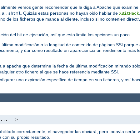
almente vemos gente recomendar que le diga a Apache que examine t
s a
. Quizás estas personas no hayan oido hablar de
.shtml
XBitHack
 de los ficheros que manda al cliente, incluso si no contenien directi
ón del bit de ejecución, así que esto limita las opciones un poco.
última modificación o la longitud de contenido de páginas SSI porque es
cumento, y dar como resultado en apareciencia un rendimiento más le
ica a apache que determine la fecha de última modificación mirando sólo
ualquier otro fichero al que se hace referencia mediante SSI.
figurar una expiración específica de tiempo en sus ficheros, y así ha
 ... -->
litado correctamente, el navegador las obviará, pero todavía serán vi
 con su propio resultado.