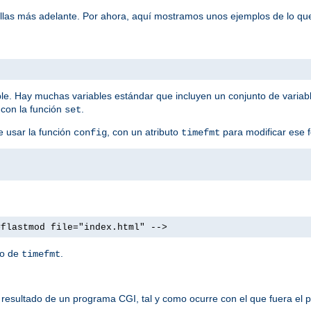
ellas más adelante. Por ahora, aquí mostramos unos ejemplos de lo qu
ble. Hay muchas variables estándar que incluyen un conjunto de variab
 con la función
.
set
e usar la función
, con un atributo
para modificar ese 
config
timefmt
#flastmod file="index.html" -->
to de
.
timefmt
resultado de un programa CGI, tal y como ocurre con el que fuera el p