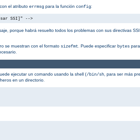
con el atributo
para la función
:
errmsg
config
usar SSI]" -->
aje, porque habrá resuelto todos los problemas con sus directivas SSI
ero se muestran con el formato
. Puede especificar
para 
sizefmt
bytes
cesario.
uede ejecutar un comando usando la shell (
, para ser más pre
/bin/sh
cheros en un directorio.