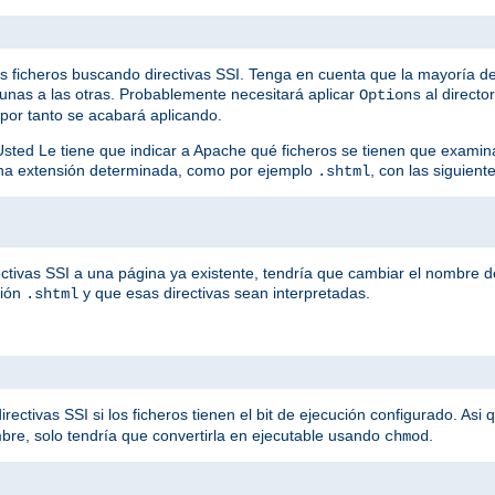
os ficheros buscando directivas SSI. Tenga en cuenta que la mayoría de
unas a las otras. Probablemente necesitará aplicar
al directo
Options
 por tanto se acabará aplicando.
Usted Le tiene que indicar a Apache qué ficheros se tienen que examin
una extensión determinada, como por ejemplo
, con las siguiente
.shtml
ctivas SSI a una página ya existente, tendría que cambiar el nombre de
sión
y que esas directivas sean interpretadas.
.shtml
ctivas SSI si los ficheros tienen el bit de ejecución configurado. Asi 
bre, solo tendría que convertirla en ejecutable usando
.
chmod