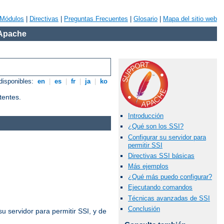
Módulos
|
Directivas
|
Preguntas Frecuentes
|
Glosario
|
Mapa del sitio web
 Apache
disponibles:
en
|
es
|
fr
|
ja
|
ko
tentes.
Introducción
¿Qué son los SSI?
Configurar su servidor para
permitir SSI
Directivas SSI básicas
Más ejemplos
¿Qué más puedo configurar?
Ejecutando comandos
Técnicas avanzadas de SSI
Conclusión
u servidor para permitir SSI, y de