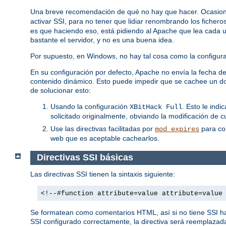
Una breve recomendación de qué no hay que hacer. Ocasion
activar SSI, para no tener que lidiar renombrando los fichero
es que haciendo eso, está pidiendo al Apache que lea cada uno
bastante el servidor, y no es una buena idea.
Por supuesto, en Windows, no hay tal cosa como la configuraci
En su configuración por defecto, Apache no envía la fecha de 
contenido dinámico. Esto puede impedir que se cachee un do
de solucionar esto:
Usando la configuración
. Esto le ind
XBitHack Full
solicitado originalmente, obviando la modificación de c
Use las directivas facilitadas por
para con
mod_expires
web que es aceptable cachearlos.
Directivas SSI básicas
Las directivas SSI tienen la sintaxis siguiente:
<!--#function attribute=value attribute=value
Se formatean como comentarios HTML, así si no tiene SSI habi
SSI configurado correctamente, la directiva será reemplazada