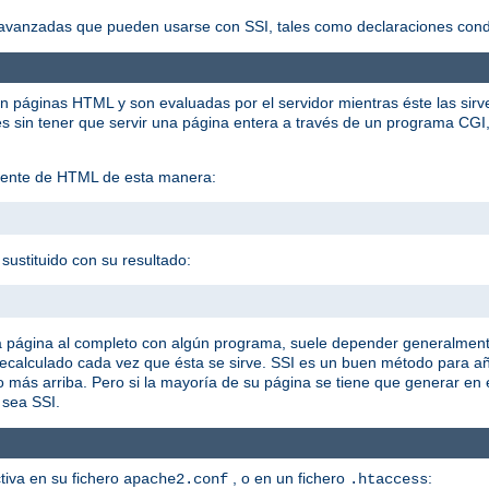
vanzadas que pueden usarse con SSI, tales como declaraciones condic
en páginas HTML y son evaluadas por el servidor mientras éste las sirv
sin tener que servir una página entera a través de un programa CGI, 
istente de HTML de esta manera:
sustituido con su resultado:
a página al completo con algún programa, suele depender generalment
 recalculado cada vez que ésta se sirve. SSI es un buen método para 
o más arriba. Pero si la mayoría de su página se tiene que generar en
 sea SSI.
ctiva en su fichero
, o en un fichero
:
apache2.conf
.htaccess