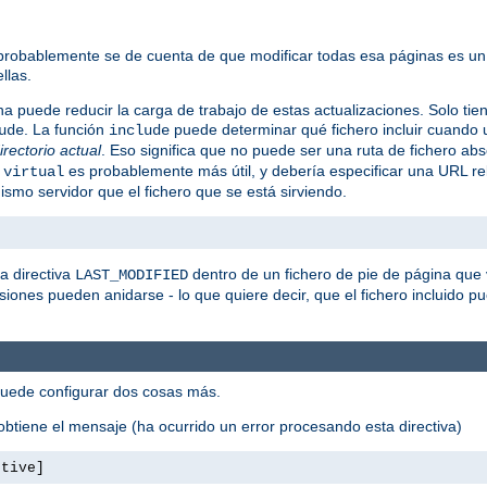
 probablemente se de cuenta de que modificar todas esa páginas es un
llas.
na puede reducir la carga de trabajo de estas actualizaciones. Solo tie
. La función
puede determinar qué fichero incluir cuando u
ude
include
directorio actual
. Eso significa que no puede ser una ruta de fichero abs
o
es probablemente más útil, y debería especificar una URL re
virtual
smo servidor que el fichero que se está sirviendo.
a directiva
dentro de un fichero de pie de página que 
LAST_MODIFIED
usiones pueden anidarse - lo que quiere decir, que el fichero incluido pue
puede configurar dos cosas más.
btiene el mensaje (ha ocurrido un error procesando esta directiva)
ctive]