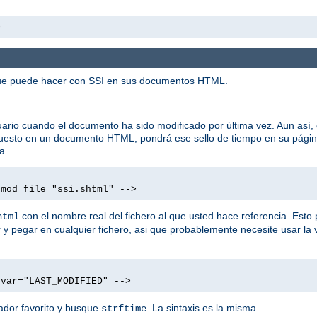
>
 que puede hacer con SSI en sus documentos HTML.
rio cuando el documento ha sido modificado por última vez. Aun así, 
 puesto en un documento HTML, pondrá ese sello de tiempo en su pági
a.
tmod file="ssi.shtml" -->
con el nombre real del fichero al que usted hace referencia. Esto 
html
y pegar en cualquier fichero, asi que probablemente necesite usar la 
 var="LAST_MODIFIED" -->
ador favorito y busque
. La sintaxis es la misma.
strftime