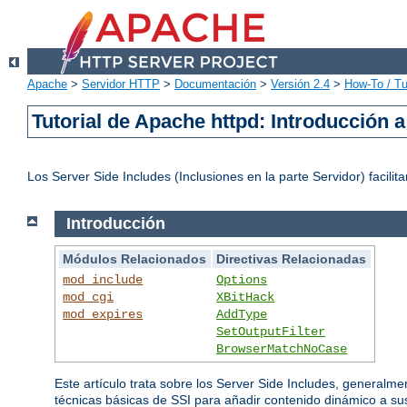
Apache
>
Servidor HTTP
>
Documentación
>
Versión 2.4
>
How-To / Tu
Tutorial de Apache httpd: Introducción a
Los Server Side Includes (Inclusiones en la parte Servidor) faci
Introducción
Módulos Relacionados
Directivas Relacionadas
mod_include
Options
mod_cgi
XBitHack
mod_expires
AddType
SetOutputFilter
BrowserMatchNoCase
Este artículo trata sobre los Server Side Includes, generalme
técnicas básicas de SSI para añadir contenido dinámico a s