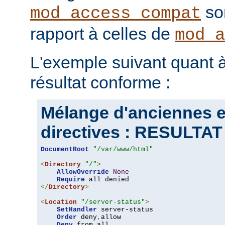
son
mod_access_compat
rapport à celles de
mod_a
L'exemple suivant quant à
résultat conforme :
Mélange d'anciennes e
directives : RESULT
DocumentRoot
"/var/www/html"
<
Directory
"/"
>
AllowOverride
None
Require
</
Directory
>
<
Location
"/server-status"
>
SetHandler
 server-status

Order
 deny
,
allow

Deny
 from all
