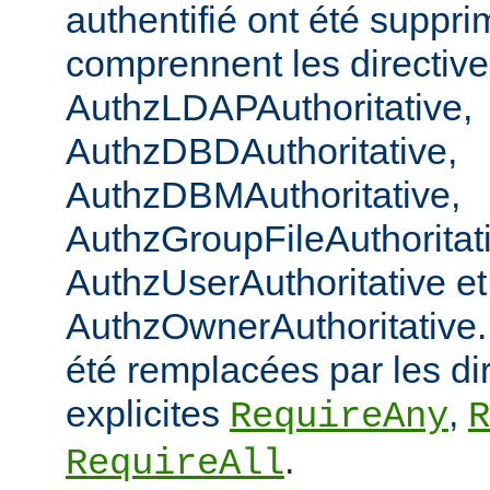
authentifié ont été suppri
comprennent les directiv
AuthzLDAPAuthoritative,
AuthzDBDAuthoritative,
AuthzDBMAuthoritative,
AuthzGroupFileAuthoritat
AuthzUserAuthoritative et
AuthzOwnerAuthoritative. 
été remplacées par les di
explicites
,
RequireAny
R
.
RequireAll