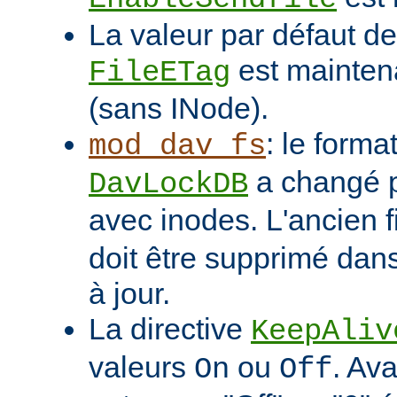
La valeur par défaut de 
est mainten
FileETag
(sans INode).
: le format
mod_dav_fs
a changé p
DavLockDB
avec inodes. L'ancien f
doit être supprimé dans
à jour.
La directive
KeepAliv
valeurs
ou
. Ava
On
Off