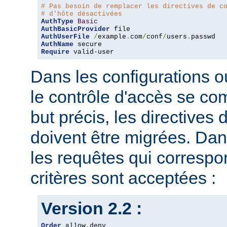
# Pas besoin de remplacer les directives de c
# d'hôte désactivées
AuthType
Basic
AuthBasicProvider
AuthUserFile
/
example
.
com
/
conf
/
users
.
AuthName
Require
 valid-user
Dans les configurations où
le contrôle d'accès se co
but précis, les directives
doivent être migrées. Dan
les requêtes qui corresp
critères sont acceptées :
Version 2.2 :
Order
 allow
,