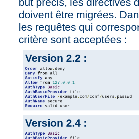
but précis, les directives
doivent être migrées. Dan
les requêtes qui corresp
critère sont acceptées :
Version 2.2 :
Order
 allow
,
Deny
Satisfy
Allow
 from 
127.0
.
0.1
AuthType
Basic
AuthBasicProvider
AuthUserFile
/
example
.
com
/
conf
/
users
.
AuthName
Require
 valid-user
Version 2.4 :
AuthType
Basic
AuthBasicProvider