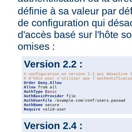
définie à sa valeur par dé
de configuration qui désac
d'accès basé sur l'hôte s
omises :
Version 2.2 :
# configuration en version 2.2 qui désactive 
# d'hôte pour n'utiliser que l'authentificati
Order
Deny
,
Allow
Allow
AuthType
Basic
AuthBasicProvider
AuthUserFile
/
example
.
com
/
conf
/
users
.
AuthName
Require
 valid-user
Version 2.4 :