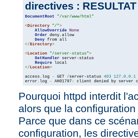
directives : RESULTA
DocumentRoot
"/var/www/html"
<
Directory
"/"
>
AllowOverride
None
Order
 deny
,
allow

Deny
</
Directory
>
<
Location
"/server-status"
>
SetHandler
 server-status

Require
</
Location
>
access
.
log 
-
 GET 
/
server-status 
403
127.0
.
0.1
error
.
log 
-
 AH01797
:
 client denied by server 
Pourquoi httpd interdit l'
alors que la configuration
Parce que dans ce scéna
configuration, les directiv