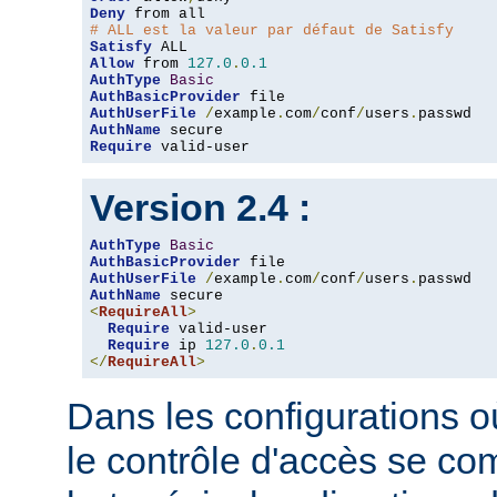
Deny
# ALL est la valeur par défaut de Satisfy
Satisfy
Allow
 from 
127.0
.
0.1
AuthType
Basic
AuthBasicProvider
AuthUserFile
/
example
.
com
/
conf
/
users
.
AuthName
Require
 valid-user
Version 2.4 :
AuthType
Basic
AuthBasicProvider
AuthUserFile
/
example
.
com
/
conf
/
users
.
AuthName
<
RequireAll
>
Require
 valid-user

Require
 ip 
127.0
.
0.1
</
RequireAll
>
Dans les configurations où
le contrôle d'accès se co