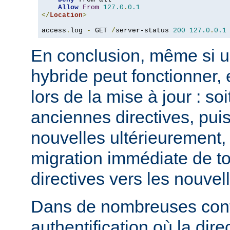
Allow
From
127.0
.
0.1
</
Location
>
access
.
log 
-
 GET 
/
server-status 
200
127.0
.
0.1
En conclusion, même si u
hybride peut fonctionner, 
lors de la mise à jour : so
anciennes directives, puis
nouvelles ultérieurement, 
migration immédiate de t
directives vers les nouvel
Dans de nombreuses conf
authentification où la dire