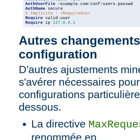
AuthUserFile
/
example
.
com
/
conf
/
users
.
AuthName
# Implicite : <RequireAny>
Require
Require
 ip 
127.0
.
0.1
Autres changements
configuration
D'autres ajustements min
s'avérer nécessaires pour
configurations particulièr
dessous.
La directive
MaxReque
renommée en