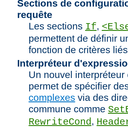
Sections de configurati
requête
Les sections
,
If
<Els
permettent de définir u
fonction de critères lié
Interpréteur d'expressi
Un nouvel interpréteur
permet de spécifier de
complexes
via des dire
commune comme
Set
,
RewriteCond
Heade