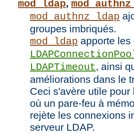
,
mod_ldap
mod_authnz
ajo
mod_authnz_ldap
groupes imbriqués.
apporte les 
mod_ldap
LDAPConnectionPoo
, ainsi q
LDAPTimeout
améliorations dans le t
Ceci s'avère utile pour 
où un pare-feu à mémoir
rejète les connexions i
serveur LDAP.