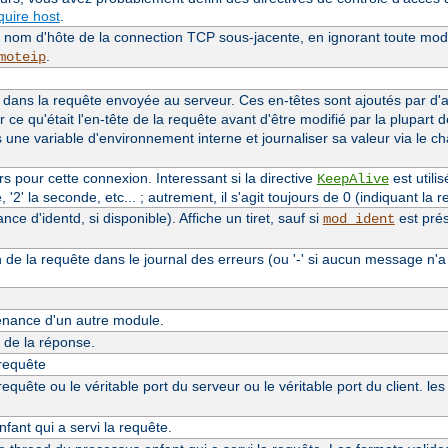
uire host
.
le nom d'hôte de la connection TCP sous-jacente, en ignorant toute modi
.
moteip
dans la requête envoyée au serveur. Ces en-têtes sont ajoutés par d
r ce qu'était l'en-tête de la requête avant d'être modifié par la plupart 
s une variable d'environnement interne et journaliser sa valeur via le 
 pour cette connexion. Interessant si la directive
est utilis
KeepAlive
'2' la seconde, etc... ; autrement, il s'agit toujours de 0 (indiquant la re
e d'identd, si disponible). Affiche un tiret, sauf si
est prés
mod_ident
n de la requête dans le journal des erreurs (ou '-' si aucun message n'a
nance d'un autre module.
de la réponse.
 requête
quête ou le véritable port du serveur ou le véritable port du client. le
ant qui a servi la requête.