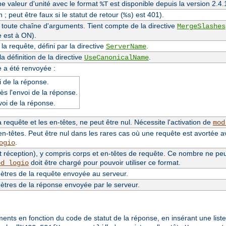
une valeur d'unité avec le format
est disponible depuis la version 2.
%T
 ; peut être faux si le statut de retour (
) est 401).
%s
e toute chaîne d'arguments. Tient compte de la directive
MergeSlashes
e est à ON).
a requête, défini par la directive
.
ServerName
 définition de la directive
.
UseCanonicalName
e a été renvoyée :
 de la réponse.
ès l'envoi de la réponse.
voi de la réponse.
requête et les en-têtes, ne peut être nul. Nécessite l'activation de
mod
n-têtes. Peut être nul dans les rares cas où une requête est avortée a
.
ogio
 réception), y compris corps et en-têtes de requête. Ce nombre ne peut 
doit être chargé pour pouvoir utiliser ce format.
od_logio
tres de la requête envoyée au serveur.
tres de la réponse envoyée par le serveur.
éments en fonction du code de statut de la réponse, en insérant une lis