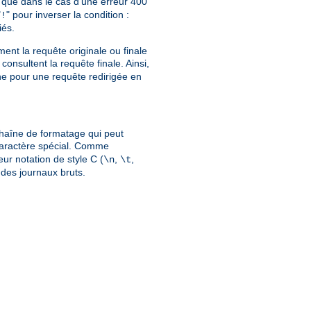
que dans le cas d'une erreur 400
"
" pour inverser la condition :
!
iés.
ment la requête originale ou finale
consultent la requête finale. Ainsi,
gine pour une requête redirigée en
chaîne de formatage qui peut
caractère spécial. Comme
eur notation de style C (
,
,
\n
\t
n des journaux bruts.