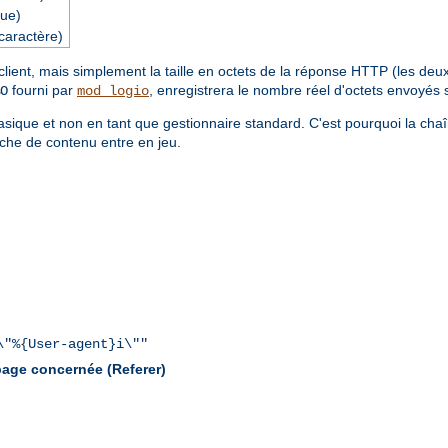
ue)
caractère)
ent, mais simplement la taille en octets de la réponse HTTP (les deux é
fourni par
, enregistrera le nombre réel d'octets envoyés 
O
mod_logio
sique et non en tant que gestionnaire standard. C'est pourquoi la cha
che de contenu entre en jeu.
\"%{User-agent}i\""
 page concernée (Referer)