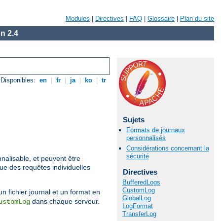
Modules
|
Directives
|
FAQ
|
Glossaire
|
Plan du site
n 2.4
Disponibles:
en
|
fr
|
ja
|
ko
|
tr
Sujets
Formats de journaux
personnalisés
Considérations concernant la
sécurité
nalisable, et peuvent être
que des requêtes individuelles
Directives
BufferedLogs
CustomLog
un fichier journal et un format en
GlobalLog
dans chaque serveur.
ustomLog
LogFormat
TransferLog