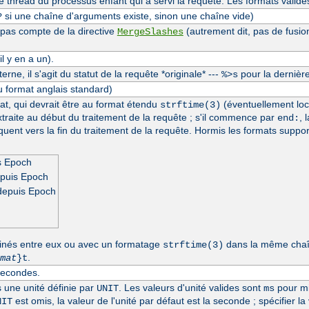
thread du processus enfant qui a servi la requête. Les formats valide
si une chaîne d'arguments existe, sinon une chaîne vide)
?
 pas compte de la directive
(autrement dit, pas de fusio
MergeSlashes
l y en a un).
erne, il s'agit du statut de la requête *originale* ---
pour la dernière
%>s
u format anglais standard)
at, qui devrait être au format étendu
(éventuellement loc
strftime(3)
extraite au début du traitement de la requête ; s'il commence par
, 
end:
séquent vers la fin du traitement de la requête. Hormis les formats suppo
s Epoch
epuis Epoch
depuis Epoch
inés entre eux ou avec un formatage
dans la même chaîn
strftime(3)
.
mat
}t
secondes.
s une unité définie par
. Les valeurs d'unité valides sont
pour mi
UNIT
ms
est omis, la valeur de l'unité par défaut est la seconde ; spécifier la
NIT