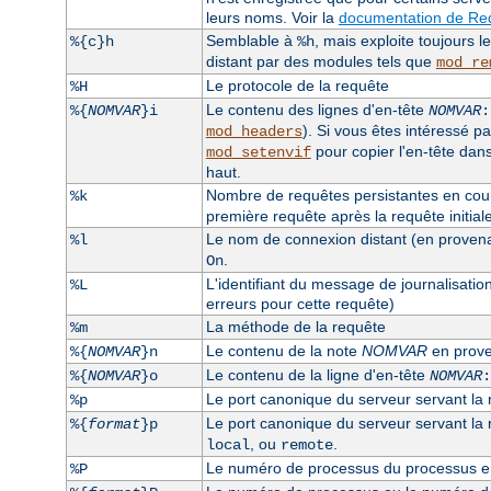
leurs noms. Voir la
documentation de Req
Semblable à
, mais exploite toujours 
%{c}h
%h
distant par des modules tels que
mod_re
Le protocole de la requête
%H
Le contenu des lignes d'en-tête
%{
NOMVAR
}i
NOMVAR
:
). Si vous êtes intéressé pa
mod_headers
pour copier l'en-tête dan
mod_setenvif
haut.
Nombre de requêtes persistantes en cours
%k
première requête après la requête initiale, 
Le nom de connexion distant (en provenanc
%l
.
On
L'identifiant du message de journalisatio
%L
erreurs pour cette requête)
La méthode de la requête
%m
Le contenu de la note
NOMVAR
en prove
%{
NOMVAR
}n
Le contenu de la ligne d'en-tête
%{
NOMVAR
}o
NOMVAR
:
Le port canonique du serveur servant la
%p
Le port canonique du serveur servant la re
%{
format
}p
, ou
.
local
remote
Le numéro de processus du processus enf
%P