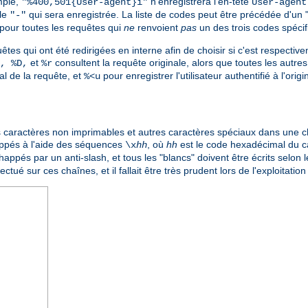
mple,
n'enregistrera l'en-tête
"%400,501{User-agent}i"
User-agent
ale
qui sera enregistrée. La liste de codes peut être précédée d'un 
"-"
pour toutes les requêtes qui
ne
renvoient
pas
un des trois codes spécif
êtes qui ont été redirigées en interne afin de choisir si c'est respective
et
consultent la requête originale, alors que toutes les autres 
, %D,
%r
nal de la requête, et
pour enregistrer l'utilisateur authentifié à l'ori
%<u
 les caractères non imprimables et autres caractères spéciaux dans une 
appés à l'aide des séquences
, où
hh
est le code hexadécimal du 
\x
hh
appés par un anti-slash, et tous les "blancs" doivent être écrits selon l
ctué sur ces chaînes, et il fallait être très prudent lors de l'exploitatio