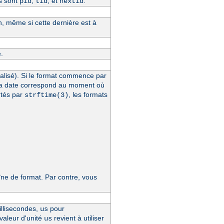
s sont
,
, et
.
pid
tid
hextid
n, même si cette dernière est à
.
alisé). Si le format commence par
la date correspond au moment où
rtés par
, les formats
strftime(3)
e de format. Par contre, vous
llisecondes,
pour
us
 valeur d'unité
revient à utiliser
us