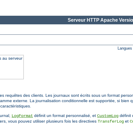
Serveur HTTP Apache Versio
Langues 
s au serveur
s requêtes des clients. Les journaux sont écrits sous un format person
ramme externe. La journalisation conditionnelle est supportée, si bien 
caractéristiques.
ournal,
définit un format personnalisé, et
définit 
LogFormat
CustomLog
rs, vous pouvez utiliser plusieurs fois les directives
et
TransferLog
C