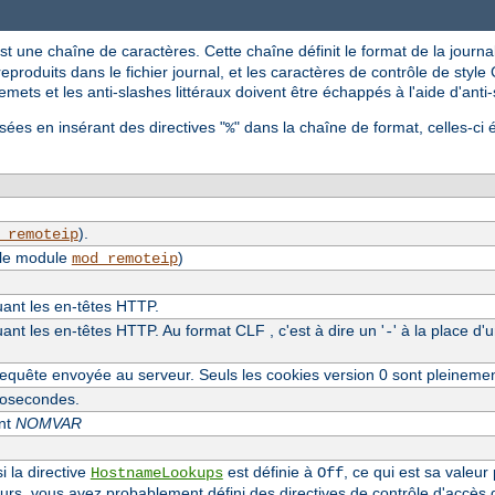
st une chaîne de caractères. Cette chaîne définit le format de la journal
reproduits dans le fichier journal, et les caractères de contrôle de style C
mets et les anti-slashes littéraux doivent être échappés à l'aide d'anti
sées en insérant des directives "
" dans la chaîne de format, celles-ci 
%
).
_remoteip
 le module
)
mod_remoteip
luant les en-têtes HTTP.
uant les en-têtes HTTP. Au format CLF , c'est à dire un '
' à la place d'
-
equête envoyée au serveur. Seuls les cookies version 0 sont pleineme
crosecondes.
ent
NOMVAR
i la directive
est définie à
, ce qui est sa valeur
HostnameLookups
Off
eurs, vous avez probablement défini des directives de contrôle d'accès