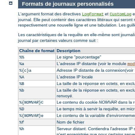
Formats de journaux personnalisés
L'argument format des directives
et
e
LogFormat
CustomLog
journal. Elle peut contenir des caractères littéraux qui seront 
respectivement une nouvelle ligne et une tabulation. Les guille
Les caractéristiques de la requête en elle-même sont journali
journal par certaines valeurs comme suit :
Chaîne de format
Description
Le signe "pourcentage"
%%
L'adresse IP distante (voir le module
%a
mod
Adresse IP distante de la connexion(voir
%{c}a
L'adresse IP locale
%A
La taille de la réponse en octets, en exc
%B
La taille de la réponse en octets, en excl
%b
renvoyé.
Le contenu du cookie
NOMVAR
dans la r
%{
NOMVAR
}C
Le temps mis à servir la requête, en mi
%D
Le contenu de la variable d'environnem
%{
NOMVAR
}e
Nom de fichier
%f
Serveur distant. Contiendra l'adresse IP s
%h
n'est enregistrée que pour certains serv