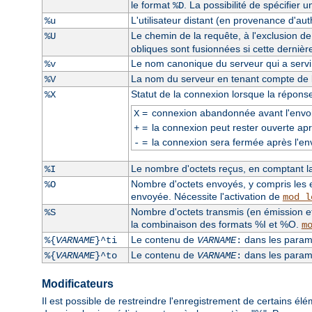
le format
. La possibilité de spécifier 
%D
L'utilisateur distant (en provenance d'auth
%u
Le chemin de la requête, à l'exclusion d
%U
obliques sont fusionnées si cette dernièr
Le nom canonique du serveur qui a servi l
%v
La nom du serveur en tenant compte de la
%V
Statut de la connexion lorsque la répons
%X
=
connexion abandonnée avant l'envoi
X
=
la connexion peut rester ouverte apr
+
=
la connexion sera fermée après l'en
-
Le nombre d'octets reçus, en comptant la 
%I
Nombre d'octets envoyés, y compris les e
%O
envoyée. Nécessite l'activation de
mod_l
Nombre d'octets transmis (en émission et
%S
la combinaison des formats %I et %O.
m
Le contenu de
dans les paramè
%{
VARNAME
}^ti
VARNAME
:
Le contenu de
dans les paramè
%{
VARNAME
}^to
VARNAME
:
Modificateurs
Il est possible de restreindre l'enregistrement de certains él