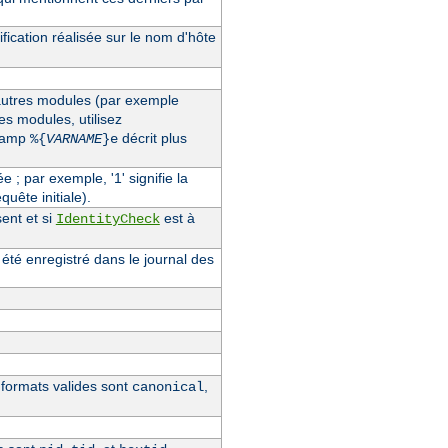
fication réalisée sur le nom d'hôte
'autres modules (par exemple
des modules, utilisez
champ
décrit plus
%{
VARNAME
}e
ée ; par exemple, '1' signifie la
quête initiale).
ent et si
est à
IdentityCheck
 été enregistré dans le journal des
s formats valides sont
,
canonical