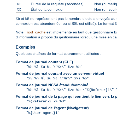
Durée de la requête (secondes)
Non (numériq
%T
État de la connexion
Non (un seul 
%X
et
ne représentent pas le nombre d'octets envoyés au cli
%b
%B
connexion est abandonnée, ou si SSL est utilisé). Le format
%
Note :
est implémenté en tant que gestionnaire ba
mod_cache
d'information à propos du gestionnaire lorsqu'une mise en ca
Exemples
Quelques chaînes de format couramment utilisées :
Format de journal courant (CLF)
"%h %l %u %t \"%r\" %>s %b"
Format de journal courant avec un serveur virtuel
"%v %h %l %u %t \"%r\" %>s %b"
Format de journal NCSA étandu/combiné
"%h %l %u %t \"%r\" %>s %b \"%{Referer}i\" 
Format de journal de la page qui contient le lien vers la
"%{Referer}i -> %U"
Format de journal de l'agent (Navigateur)
"%{User-agent}i"