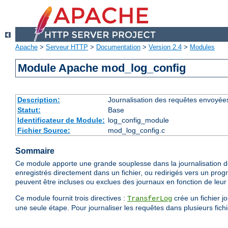
Apache
>
Serveur HTTP
>
Documentation
>
Version 2.4
>
Modules
Module Apache mod_log_config
Description:
Journalisation des requêtes envoyée
Statut:
Base
Identificateur de Module:
log_config_module
Fichier Source:
mod_log_config.c
Sommaire
Ce module apporte une grande souplesse dans la journalisation de
enregistrés directement dans un fichier, ou redirigés vers un prog
peuvent être incluses ou exclues des journaux en fonction de leur 
Ce module fournit trois directives :
crée un fichier j
TransferLog
une seule étape. Pour journaliser les requêtes dans plusieurs fichie