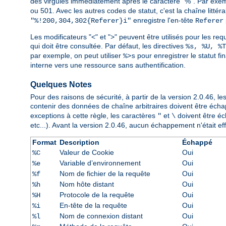
des virgules immédiatement après le caractère "%". Par exe
ou 501. Avec les autres codes de statut, c'est la chaîne littér
enregistre l'en-tête
"%!200,304,302{Referer}i"
Referer
Les modificateurs "<" et ">" peuvent être utilisés pour les requ
qui doit être consultée. Par défaut, les directives
%s, %U, %T
par exemple, on peut utiliser
pour enregistrer le statut fi
%>s
interne vers une ressource sans authentification.
Quelques Notes
Pour des raisons de sécurité, à partir de la version 2.0.46,
contenir des données de chaîne arbitraires doivent être éch
exceptions à cette règle, les caractères
et
doivent être éch
"
\
etc...). Avant la version 2.0.46, aucun échappement n'était effe
Format
Description
Échappé
Valeur de Cookie
Oui
%C
Variable d’environnement
Oui
%e
Nom de fichier de la requête
Oui
%f
Nom hôte distant
Oui
%h
Protocole de la requête
Oui
%H
En-tête de la requête
Oui
%i
Nom de connexion distant
Oui
%l