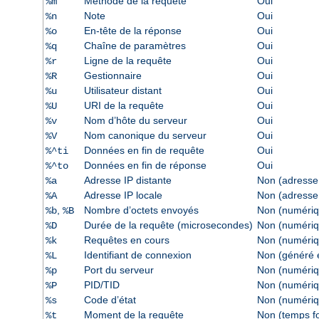
Méthode de la requête
Oui
%m
Note
Oui
%n
En-tête de la réponse
Oui
%o
Chaîne de paramètres
Oui
%q
Ligne de la requête
Oui
%r
Gestionnaire
Oui
%R
Utilisateur distant
Oui
%u
URI de la requête
Oui
%U
Nom d’hôte du serveur
Oui
%v
Nom canonique du serveur
Oui
%V
Données en fin de requête
Oui
%^ti
Données en fin de réponse
Oui
%^to
Adresse IP distante
Non (adresse
%a
Adresse IP locale
Non (adresse
%A
,
Nombre d’octets envoyés
Non (numériq
%b
%B
Durée de la requête (microsecondes)
Non (numériq
%D
Requêtes en cours
Non (numériq
%k
Identifiant de connexion
Non (généré e
%L
Port du serveur
Non (numériq
%p
PID/TID
Non (numériq
%P
Code d’état
Non (numériq
%s
Moment de la requête
Non (temps f
%t