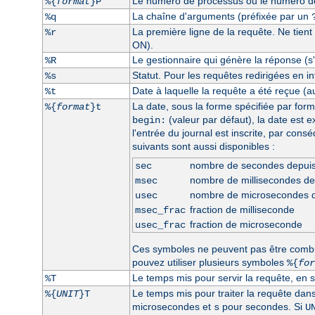
Le numéro de processus ou le numéro de 
%{
format
}P
La chaîne d'arguments (préfixée par un
%q
La première ligne de la requête. Ne tient
%r
ON).
Le gestionnaire qui génère la réponse (s'i
%R
Statut. Pour les requêtes redirigées en int
%s
Date à laquelle la requête a été reçue (a
%t
La date, sous la forme spécifiée par form
%{
format
}t
(valeur par défaut), la date est 
begin:
l'entrée du journal est inscrite, par con
suivants sont aussi disponibles :
nombre de secondes depui
sec
nombre de millisecondes d
msec
nombre de microsecondes 
usec
fraction de milliseconde
msec_frac
fraction de microseconde
usec_frac
Ces symboles ne peuvent pas être comb
pouvez utiliser plusieurs symboles
%{
for
Le temps mis pour servir la requête, en 
%T
Le temps mis pour traiter la requête dan
%{
UNIT
}T
microsecondes et
pour secondes. Si
s
U