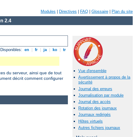
Modules
|
Directives
|
FAQ
|
Glossaire
|
Plan du site
n 2.4
Disponibles:
en
|
fr
|
ja
|
ko
|
tr
Vue d'ensemble
ces du serveur, ainsi que de tout
Avertissement à propos de la
cument décrit comment configurer
sécurité
Journal des erreurs
Journalisation par module
Journal des accès
Rotation des journaux
Journaux redirigés
Hôtes virtuels
Autres fichiers journaux