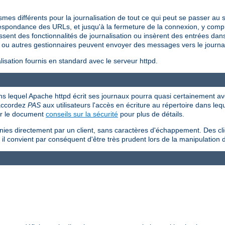
s différents pour la journalisation de tout ce qui peut se passer au s
respondance des URLs, et jusqu'à la fermeture de la connexion, y compr
ssent des fonctionnalités de journalisation ou insèrent des entrées dans 
ou autres gestionnaires peuvent envoyer des messages vers le journal
sation fournis en standard avec le serveur httpd.
 dans lequel Apache httpd écrit ses journaux pourra quasi certainement avo
'accordez
PAS
aux utilisateurs l'accès en écriture au répertoire dans le
ir le document
conseils sur la sécurité
pour plus de détails.
rnies directement par un client, sans caractères d'échappement. Des cl
 il convient par conséquent d'être très prudent lors de la manipulation 