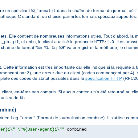
ure en spécifiant
dans la chaîne de format du journal, où
%{format}t
f
liothèque C standard, ou choisie parmi les formats spéciaux supportés. 
mets. Elle contient de nombreuses informations utiles. Tout d'abord, la mé
, et enfin, le client a utilisé le protocole
. Il est aus
e_pb.gif
HTTP/1.0
 chaîne de format "
" va enregistrer la méthode, le chemin
%m %U %q %H
. Cette information est très importante car elle indique si la requête a f
mençant par 3), une erreur due au client (codes commençant par 4), 
plète des codes de statut possibles dans la
specification HTTP
(RFC261
au client, en-têtes non compris. Si aucun contenu n'a été retourné au clie
au lieu de
.
%b
ombiné)
ned Log Format" (Format de journalisation combiné). Il s'utilise comme
rer}i\" \"%{User-agent}i\""