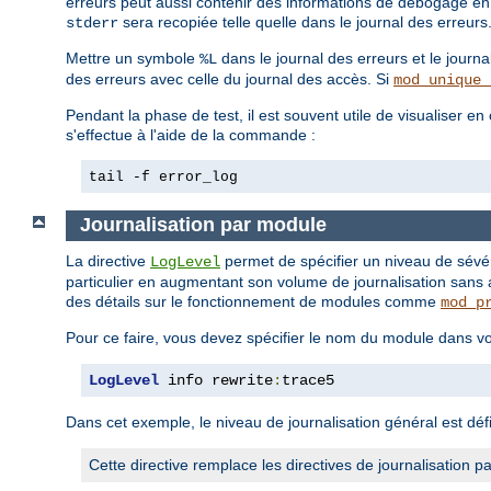
erreurs peut aussi contenir des informations de débogage en p
sera recopiée telle quelle dans le journal des erreurs
stderr
Mettre un symbole
dans le journal des erreurs et le journa
%L
des erreurs avec celle du journal des accès. Si
mod_unique_
Pendant la phase de test, il est souvent utile de visualiser e
s'effectue à l'aide de la commande :
tail -f error_log
Journalisation par module
La directive
permet de spécifier un niveau de sévé
LogLevel
particulier en augmentant son volume de journalisation sans 
des détails sur le fonctionnement de modules comme
mod_p
Pour ce faire, vous devez spécifier le nom du module dans vo
LogLevel
 info rewrite
:
trace5
Dans cet exemple, le niveau de journalisation général est défi
Cette directive remplace les directives de journalisatio