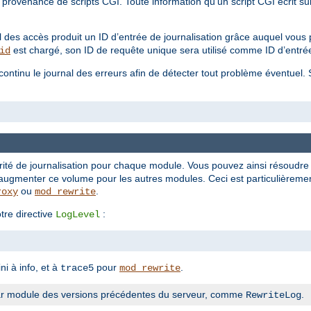
rovenance de scripts CGI. Toute information qu'un script CGI écrit sur
.
l des accès produit un ID d’entrée de journalisation grâce auquel vous p
est chargé, son ID de requête unique sera utilisé comme ID d’entrée
id
n continu le journal des erreurs afin de détecter tout problème éventuel.
rité de journalisation pour chaque module. Vous pouvez ainsi résoudr
augmenter ce volume pour les autres modules. Ceci est particulièrement
ou
.
roxy
mod_rewrite
tre directive
:
LogLevel
ni à info, et à
pour
.
trace5
mod_rewrite
n par module des versions précédentes du serveur, comme
.
RewriteLog