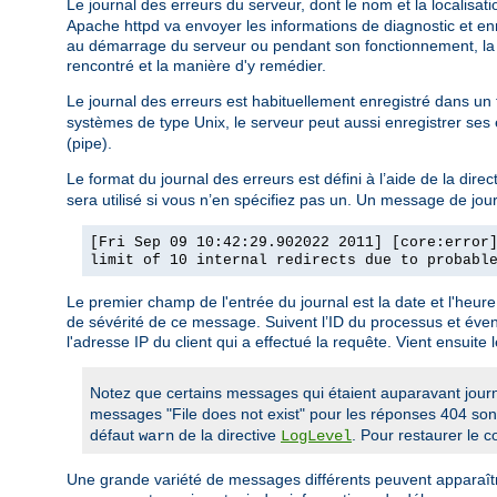
Le journal des erreurs du serveur, dont le nom et la localisati
Apache httpd va envoyer les informations de diagnostic et enr
au démarrage du serveur ou pendant son fonctionnement, la p
rencontré et la manière d'y remédier.
Le journal des erreurs est habituellement enregistré dans un 
systèmes de type Unix, le serveur peut aussi enregistrer ses
(pipe).
Le format du journal des erreurs est défini à l’aide de la direc
sera utilisé si vous n’en spécifiez pas un. Un message de jou
[Fri Sep 09 10:42:29.902022 2011] [core:error
limit of 10 internal redirects due to probabl
Le premier champ de l'entrée du journal est la date et l'heu
de sévérité de ce message. Suivent l’ID du processus et éven
l'adresse IP du client qui a effectué la requête. Vient ensuite 
Notez que certains messages qui étaient auparavant jour
messages "File does not exist" pour les réponses 404 son
défaut
de la directive
. Pour restaurer le 
warn
LogLevel
Une grande variété de messages différents peuvent apparaître 