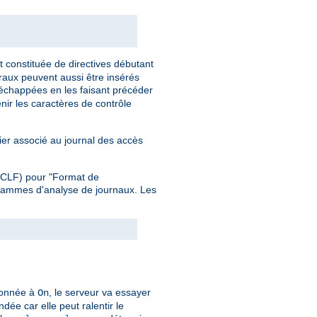
t constituée de directives débutant
éraux peuvent aussi être insérés
 échappées en les faisant précéder
nir les caractères de contrôle
hier associé au journal des accès
 (CLF) pour "Format de
grammes d'analyse de journaux. Les
ionnée à
, le serveur va essayer
On
dée car elle peut ralentir le