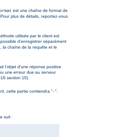
est une chaîne de format de
ormat
Pour plus de détails, reportez-vous
thode utilisée par le client est
si possible d'enregistrer séparément
, la chaîne de la requête et le
ait l'objet d'une réponse positive
ou une erreur due au serveur
6 section 10).
nt, cette partie contiendra "
".
-
 suit :