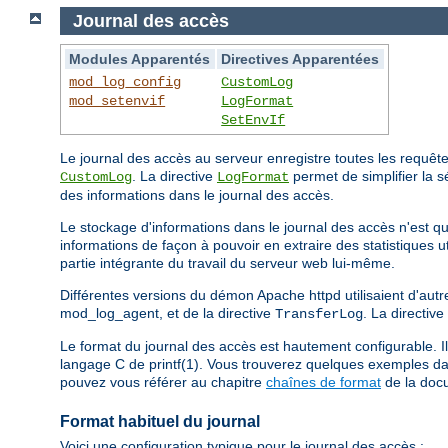
Journal des accès
Modules Apparentés
Directives Apparentées
mod_log_config
CustomLog
mod_setenvif
LogFormat
SetEnvIf
Le journal des accès au serveur enregistre toutes les requêtes 
. La directive
permet de simplifier la s
CustomLog
LogFormat
des informations dans le journal des accès.
Le stockage d'informations dans le journal des accès n'est que
informations de façon à pouvoir en extraire des statistiques 
partie intégrante du travail du serveur web lui-même.
Différentes versions du démon Apache httpd utilisaient d'autre
mod_log_agent, et de la directive
. La directive
TransferLog
Le format du journal des accès est hautement configurable. Il
langage C de printf(1). Vous trouverez quelques exemples dan
pouvez vous référer au chapitre
chaînes de format
de la doc
Format habituel du journal
Voici une configuration typique pour le journal des accès :