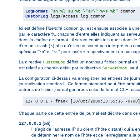
LogFormat
"%h %l %u %t \"%r\" %>s %b"
CustomLog
 logs
/
access_log common
Ici est définie l'
identité
qui est ensuite associée à une 
common
par le caractère %, chacune d'entre elles indiquant au serveur
dans la chaîne de format ; il seront copiés tels quels dans le f
d'un anti-slash (
) afin qu'elles ne soient pas interprétées c
\
spéciaux "
" et "
" pour insérer respectivement un passage 
\n
\t
La directive
définit un nouveau fichier journal en
CustomLog
est relatif au chemin défini par la directive
, sauf
ServerRoot
La configuration ci-dessus va enregistrer les entrées de j
journalisation standard". Ce format standard peut être prod
entrées de fichier journal générées selon le format CLF resse
127.0.0.1 - frank [10/Oct/2000:13:55:36 -0700
Chaque partie de cette entrée de journal est décrite dans ce q
(
)
127.0.0.1
%h
Il s'agit de l'adresse IP du client (l'hôte distant) qui a 
de déterminer le nom de l'hôte et de l'enregistrer à la