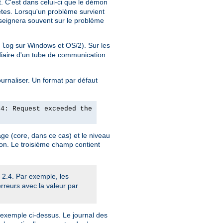
nt. C'est dans celui-ci que le démon
uêtes. Lorsqu'un problème survient
nseignera souvent sur le problème
sur Windows et OS/2). Sur les
.log
diaire d'un tube de communication
ournaliser. Un format par défaut
24: Request exceeded the
ge (core, dans ce cas) et le niveau
ion. Le troisième champ contient
 2.4. Par exemple, les
erreurs avec la valeur par
l'exemple ci-dessus. Le journal des