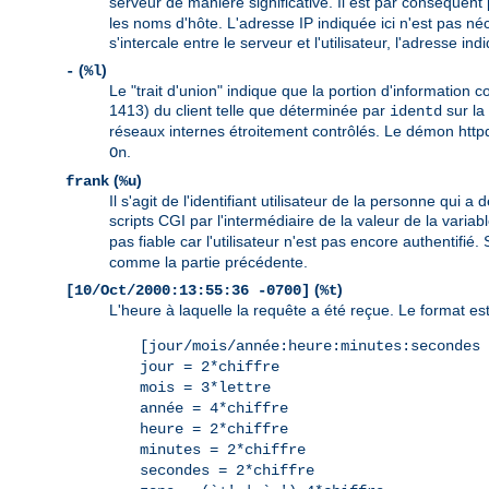
serveur de manière significative. Il est par conséquent 
les noms d'hôte. L'adresse IP indiquée ici n'est pas né
s'intercale entre le serveur et l'utilisateur, l'adresse 
(
)
-
%l
Le "trait d'union" indique que la portion d'information 
1413) du client telle que déterminée par
sur la 
identd
réseaux internes étroitement contrôlés. Le démon httpd 
.
On
(
)
frank
%u
Il s'agit de l'identifiant utilisateur de la personne qu
scripts CGI par l'intermédiaire de la valeur de la vari
pas fiable car l'utilisateur n'est pas encore authentifi
comme la partie précédente.
(
)
[10/Oct/2000:13:55:36 -0700]
%t
L'heure à laquelle la requête a été reçue. Le format est 
[jour/mois/année:heure:minutes:secondes 
jour = 2*chiffre
mois = 3*lettre
année = 4*chiffre
heure = 2*chiffre
minutes = 2*chiffre
secondes = 2*chiffre