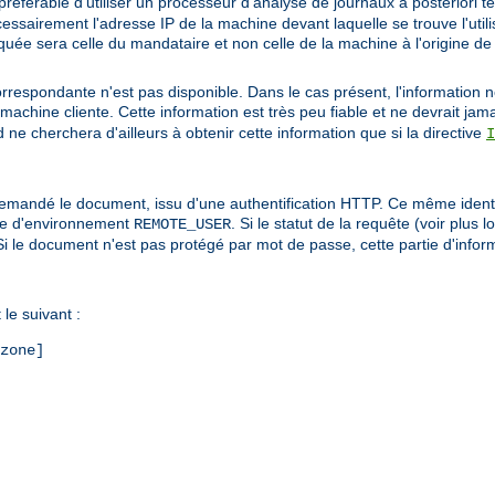
préférable d'utiliser un processeur d'analyse de journaux a posteriori t
cessairement l'adresse IP de la machine devant laquelle se trouve l'util
indiquée sera celle du mandataire et non celle de la machine à l'origine de
correspondante n'est pas disponible. Dans le cas présent, l'information n
machine cliente. Cette information est très peu fiable et ne devrait jama
ne cherchera d'ailleurs à obtenir cette information que si la directive
I
i a demandé le document, issu d'une authentification HTTP. Ce même ident
able d'environnement
. Si le statut de la requête (voir plus l
REMOTE_USER
é. Si le document n'est pas protégé par mot de passe, cette partie d'info
le suivant :
zone]