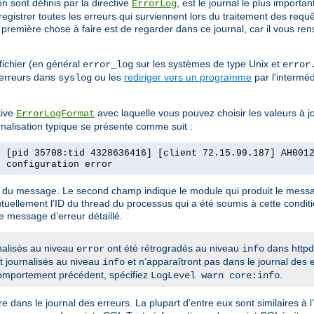
on sont définis par la directive
, est le journal le plus importa
ErrorLog
egistrer toutes les erreurs qui surviennent lors du traitement des req
remière chose à faire est de regarder dans ce journal, car il vous re
fichier (en général
sur les systèmes de type Unix et
error_log
error
 erreurs dans
ou les
rediriger vers un programme
par l'intermé
syslog
tive
avec laquelle vous pouvez choisir les valeurs à j
ErrorLogFormat
rnalisation typique se présente comme suit :
] [pid 35708:tid 4328636416] [client 72.15.99.187] AH001
e configuration error
re du message. Le second champ indique le module qui produit le messa
tuellement l’ID du thread du processus qui a été soumis à cette condit
le message d’erreur détaillé.
nalisés au niveau
ont été rétrogradés au niveau
dans httpd
error
info
t journalisés au niveau
et n’apparaîtront pas dans le journal des 
info
comportement précédent, spécifiez
.
LogLevel warn core:info
dans le journal des erreurs. La plupart d'entre eux sont similaires à 