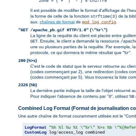
zone = (`+' | `-') 4*chiffre
Il est possible de modifier le format d'affichage de l'he
la forme de celle de la fonction
de la bib
strftime(3)
aux.
chaînes de format
de
.
mod_log_config
(
)
"GET /apache_pb.gif HTTP/1.0"
\"%r\"
La ligne de la requête du client est placée entre guille
. Ensuite, le client a demandé la ressource
GET
/apach
une ou plusieurs parties de la requête. Par exemple, la
protocole, ce qui donnera le même résultat que "
".
%r
(
)
200
%>s
C'est le code de statut que le serveur retourne au client
(codes commençant par 2), une redirection (codes com
(codes commençant par 5). Vous trouverez la liste com
(
)
2326
%b
La dernière partie indique la taille de l'objet retourné 
Pour indiquer l'absence de contenu par "
", utilisez
0
%B
Combined Log Format (Format de journalisation c
Une autre chaîne de format couramment utilisée est le "Combi
LogFormat
"%h %l %u %t \"%r\" %>s %b \"%{Refe
CustomLog
 log
/
access_log combined