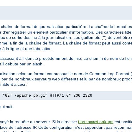
chaîne de format de journalisation particulière. La chaîne de format es
 d'enregistrer un élément particulier d'information. Des caractères litt
lux de sortie destiné à la journalisation. Les guillemets (
) doivent être
"
omme la fin de la chaîne de format. La chaîne de format peut aussi conte
à la ligne et une tabulation.
 l'associant à l'identité précédemment définie. Le chemin du nom de fic
 s'il débute par un slash.
ournalisation selon un format connu sous le nom de Common Log Format
uit par de nombreux serveurs web différents et lu par de nombreux pro
mblent à ceci :
] "GET /apache_pb.gif HTTP/1.0" 200 2326
ui suit.
envoyé la requête au serveur. Si la directive
est posit
HostnameLookups
 place de l'adresse IP. Cette configuration n'est cependant pas recomman