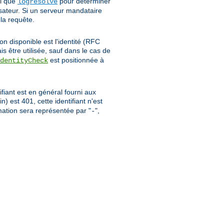
el que
pour déterminer
logresolve
isateur. Si un serveur mandataire
 la requête.
on disponible est l'identité (RFC
is être utilisée, sauf dans le cas de
est positionnée à
dentityCheck
ifiant est en général fourni aux
oin) est 401, cette identifiant n'est
rmation sera représentée par "
",
-