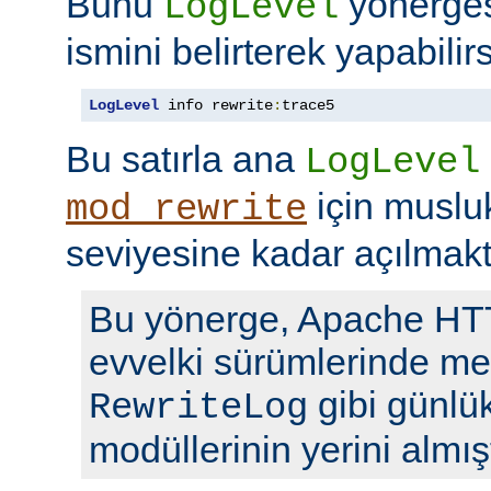
Bunu
yönerge
LogLevel
ismini belirterek yapabilirs
LogLevel
 info rewrite
:
trace5
Bu satırla ana
LogLevel
için musl
mod_rewrite
seviyesine kadar açılmakt
Bu yönerge, Apache H
evvelki sürümlerinde me
gibi günlü
RewriteLog
modüllerinin yerini almışt