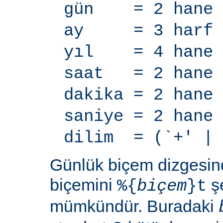
gün = 2 hane
ay = 3 harf
yıl = 4 hane
saat = 2 hane
dakika = 2 hane
saniye = 2 hane
dilim = (`+' | 
Günlük biçem dizgesi
biçemini
şe
%{
biçem
}t
mümkündür. Buradaki