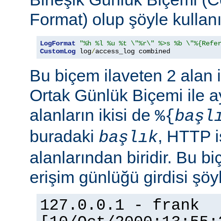
Format) olup şöyle kullanıl
LogFormat
"%h %l %u %t \"%r\" %>s %b \"%{Refe
CustomLog
 log
/
access_log combined
Bu biçem ilaveten 2 alan 
Ortak Günlük Biçemi ile ay
alanların ikisi de
%{
başl
buradaki
, HTTP i
başlık
alanlarından biridir. Bu bi
erişim günlüğü girdisi şöy
127.0.0.1 - frank