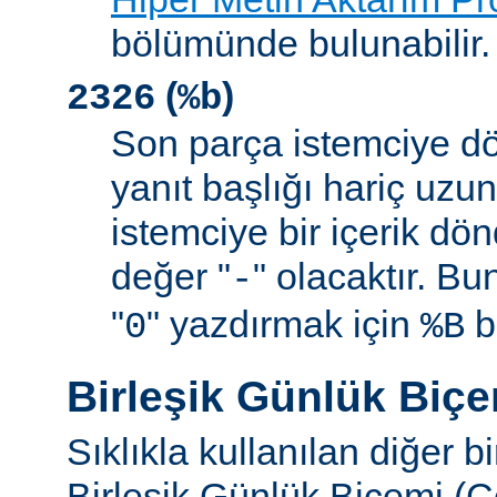
bölümünde bulunabilir.
(
)
2326
%b
Son parça istemciye d
yanıt başlığı hariç uzu
istemciye bir içerik d
değer "
" olacaktır. B
-
"
" yazdırmak için
be
0
%B
Birleşik Günlük Biç
Sıklıkla kullanılan diğer b
Birleşik Günlük Biçemi (