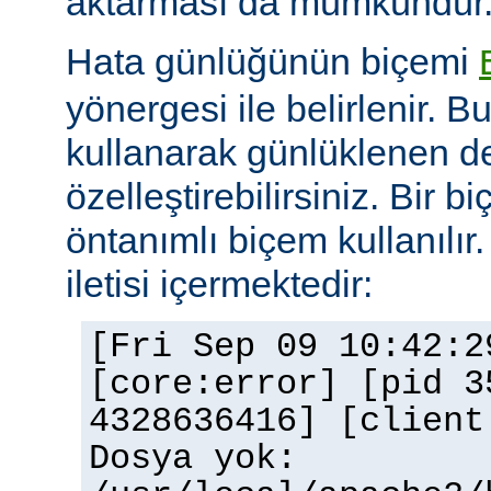
aktarması da mümkündür
Hata günlüğünün biçemi
yönergesi ile belirlenir. B
kullanarak günlüklenen de
özelleştirebilirsiniz. Bir 
öntanımlı biçem kullanılır.
iletisi içermektedir:
[Fri Sep 09 10:42:2
[core:error] [pid 3
4328636416] [client
Dosya yok: