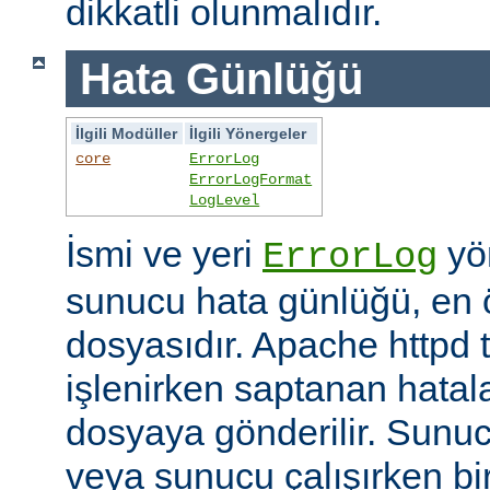
dikkatli olunmalıdır.
Hata Günlüğü
İlgili Modüller
İlgili Yönergeler
core
ErrorLog
ErrorLogFormat
LogLevel
İsmi ve yeri
yön
ErrorLog
sunucu hata günlüğü, en 
dosyasıdır. Apache httpd t
işlenirken saptanan hatalar
dosyaya gönderilir. Sunuc
veya sunucu çalışırken bi