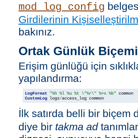
belges
mod_log_config
Girdilerinin Kişiselleştiril
bakınız.
Ortak Günlük Biçem
Erişim günlüğü için sıklıkl
yapılandırma:
LogFormat
"%h %l %u %t \"%r\" %>s %b"
CustomLog
 logs
/
access_log common
İlk satırda belli bir biçem 
diye bir
takma ad
tanımla