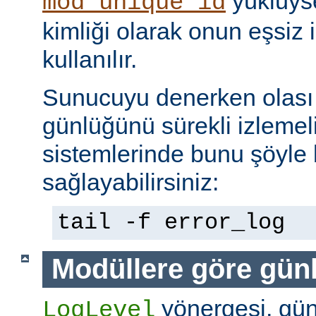
yüklüyse
mod_unique_id
kimliği olarak onun eşsiz i
kullanılır.
Sunucuyu denerken olası 
günlüğünü sürekli izlemeli
sistemlerinde bunu şöyle 
sağlayabilirsiniz:
tail -f error_log
Modüllere göre gün
yönergesi, günl
LogLevel