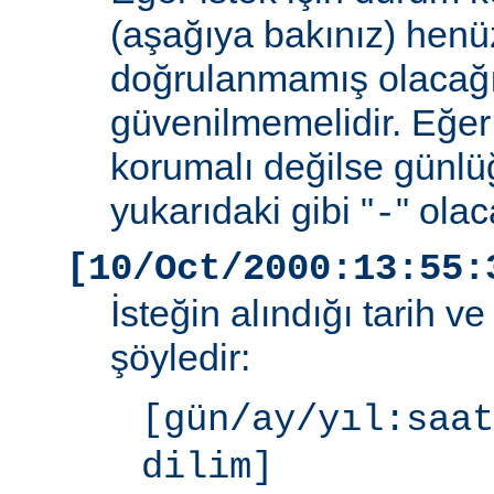
(aşağıya bakınız) henüz
doğrulanmamış olacağ
güvenilmemelidir. Eğer
korumalı değilse günlü
yukarıdaki gibi "
" olac
-
[10/Oct/2000:13:55:
İsteğin alındığı tarih v
şöyledir:
[gün/ay/yıl:saat
dilim]