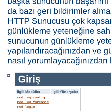
başka sunucunun başarımı v
da bazı geri bildirimler alm
HTTP Sunucusu çok kapsaml
günlükleme yeteneğine sahi
sunucunun günlükleme yete
yapılandıracağınızdan ve gü
nasıl yorumlayacağınızdan b
Giriş
İlgili Modüller
İlgili Yönergeler
mod_log_config
mod_log_forensic
mod_logio