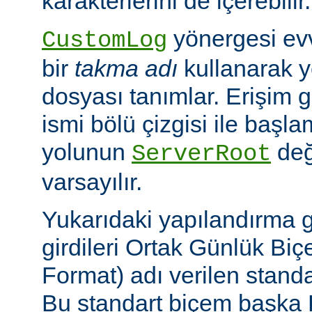
karakterlerini de içerebilir.
yönergesi ev
CustomLog
bir
takma adı
kullanarak y
dosyası tanımlar. Erişim
ismi bölü çizgisi ile baş
yolunun
değ
ServerRoot
varsayılır.
Yukarıdaki yapılandırma 
girdileri Ortak Günlük B
Format) adı verilen stand
Bu standart biçem başka