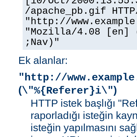
[10/Oct/2000:13:55:
/apache_pb.gif HTTP
"http://www.example
"Mozilla/4.08 [en] 
;Nav)"
Ek alanlar:
"http://www.example
(
)
\"%{Referer}i\"
HTTP istek başlığı "Ref
raporladığı isteğin kay
isteğin yapılmasını sağ