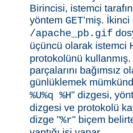
Birincisi, istemci taraf
yöntem
’miş. İkinci
GET
dosy
/apache_pb.gif
üçüncü olarak istemci
protokolünü kullanmış. İ
parçalarını bağımsız o
günlüklemek mümkündü
" dizgesi, yön
%U%q %H
dizgesi ve protokolü k
dizge "
" biçem belirt
%r
yaptığı işi yapar.