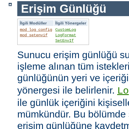
Erişim Günlüğü
İlgili Modüller
İlgili Yönergeler
mod_log_config
CustomLog
mod_setenvif
LogFormat
SetEnvIf
Sunucu erişim günlüğü su
işleme alınan tüm istekler
günlüğünün yeri ve içeriğ
yönergesi ile belirlenir.
Lo
ile günlük içeriğini kişisel
mümkündür. Bu bölümde s
erişim günlüğüne kaydetme