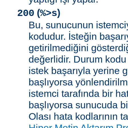
(
)
200
%>s
Bu, sunucunun istemci
kodudur. İsteğin başarıy
getirilmediğini gösterdiğ
değerlidir. Durum kodu 
istek başarıyla yerine get
başlıyorsa yönlendirilmi
istemci tarafında bir ha
başlıyorsa sunucuda bi
Olası hata kodlarının t
Hiper Metin Aktarım Pr