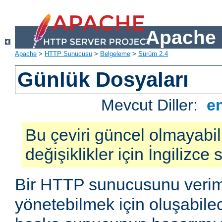
Apache 
Apache
>
HTTP Sunucusu
>
Belgeleme
>
Sürüm 2.4
Günlük Dosyaları
Mevcut Diller:
e
Bu çeviri güncel olmayabil
değişiklikler için İngilizce
Bir HTTP sunucusunu veriml
yönetebilmek için oluşabile