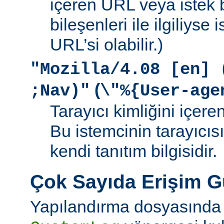
içeren URL veya istek b
bileşenleri ile ilgiliyse
URL’si olabilir.)
"Mozilla/4.08 [en] 
(
;Nav)"
\"%{User-age
Tarayıcı kimliğini içere
Bu istemcinin tarayıcıs
kendi tanıtım bilgisidir.
Çok Sayıda Erişim 
Yapılandırma dosyasında