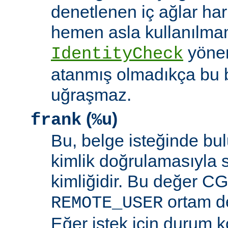
denetlenen iç ağlar ha
hemen asla kullanılmam
yöne
IdentityCheck
atanmış olmadıkça bu 
uğraşmaz.
(
)
frank
%u
Bu, belge isteğinde bu
kimlik doğrulamasıyla 
kimliğidir. Bu değer CGI
ortam de
REMOTE_USER
Eğer istek için durum 