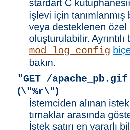
stardart C kütüphanes
işlevi için tanımlanmış 
veya desteklenen özel b
oluşturulabilir. Ayrıntılı 
biç
mod_log_config
bakın.
"GET /apache_pb.gif
(
)
\"%r\"
İstemciden alınan istek s
tırnaklar arasında göste
İstek satırı en yararlı bi