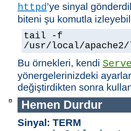
’ye sinyal gönderdi
httpd
biteni şu komutla izleyebili
tail -f
/usr/local/apache2/
Bu örnekleri, kendi
Serv
yönergelerinizdeki ayarla
değiştirdikten sonra kullan
Hemen Durdur
Sinyal: TERM