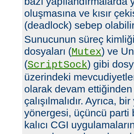
bazı yapılandırmalarda y
oluşmasına ve kısır çek
(deadlock) sebep olabilir
Sunucunun süreç kimliğin
dosyaları (
) ve Un
Mutex
(
) gibi dosy
ScriptSock
üzerindeki mevcudiyetle
olarak devam ettiğinde
çalışılmalıdır. Ayrıca, bi
yönergesi, üçüncü parti 
kalıcı CGI uygulamalarına 