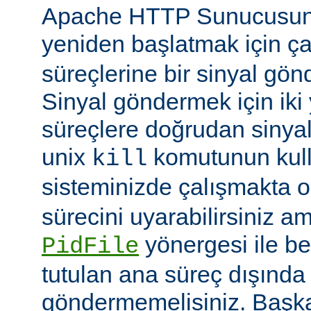
Apache HTTP Sunucusun
yeniden başlatmak için ç
süreçlerine bir sinyal gön
Sinyal göndermek için iki yo
süreçlere doğrudan sinya
unix
komutunun kulla
kill
sisteminizde çalışmakta o
sürecini uyarabilirsiniz a
yönergesi ile be
PidFile
tutulan ana süreç dışında 
göndermemelisiniz. Başka 