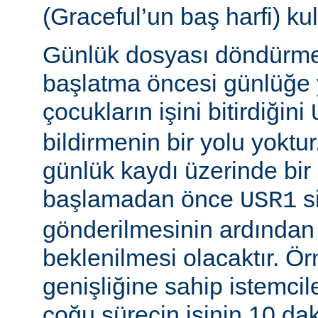
(Graceful’un baş harfi) kul
Günlük dosyası döndürme
başlatma öncesi günlüğe
çocukların işini bitirdiğini
bildirmenin bir yolu yoktur
günlük kaydı üzerinde bi
başlamadan önce
si
USR1
gönderilmesinin ardından b
beklenilmesi olacaktır. Ö
genişliğine sahip istemci
çoğu sürecin işinin 10 d