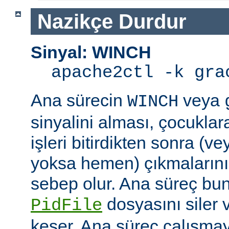
Nazikçe Durdur
Sinyal: WINCH
apache2ctl -k gra
Ana sürecin
veya
WINCH
sinyalini alması, çocuklar
işleri bitirdikten sonra (v
yoksa hemen) çıkmaların
sebep olur. Ana süreç b
dosyasını siler 
PidFile
keser. Ana süreç çalışmay