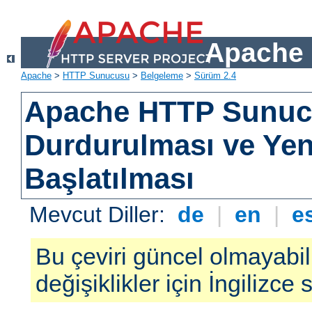
Apache 
Apache
>
HTTP Sunucusu
>
Belgeleme
>
Sürüm 2.4
Apache HTTP Sunu
Durdurulması ve Ye
Başlatılması
Mevcut Diller:
de
|
en
|
e
Bu çeviri güncel olmayabil
değişiklikler için İngilizce