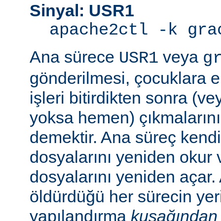
Sinyal: USR1
apache2ctl -k gra
Ana sürece
veya
USR1
g
gönderilmesi, çocuklara e
işleri bitirdikten sonra (v
yoksa hemen) çıkmaların
demektir. Ana süreç kend
dosyalarını yeniden okur 
dosyalarını yeniden açar.
öldürdüğü her sürecin yer
yapılandırma
kuşağından