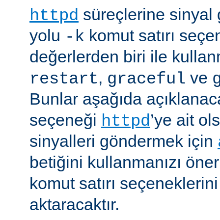
süreçlerine sinyal
httpd
yolu
komut satırı seçe
-k
değerlerden biri ile kulla
,
ve
restart
graceful
Bunlar aşağıda açıklanaca
seçeneği
’ye ait o
httpd
sinyalleri göndermek için
betiğini kullanmanızı öner
komut satırı seçeneklerin
aktaracaktır.