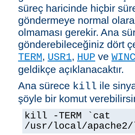
süreç haricinde hiçbir sür
göndermeye normal olarak
olmaması gerekir. Ana sü
gönderebileceğiniz dört çe
,
,
ve
TERM
USR1
HUP
WIN
geldikçe açıklanacaktır.
Ana sürece
ile siny
kill
şöyle bir komut verebilirsi
kill -TERM `cat
/usr/local/apache2/