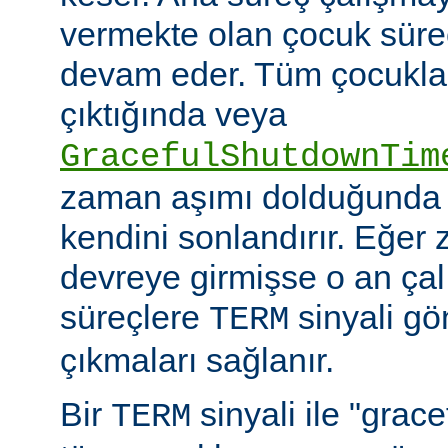
vermekte olan çocuk süre
devam eder. Tüm çocuklar i
çıktığında veya
GracefulShutdownTim
zaman aşımı dolduğunda 
kendini sonlandırır. Eğer
devreye girmişse o an ça
süreçlere
sinyali g
TERM
çıkmaları sağlanır.
Bir
sinyali ile "grac
TERM