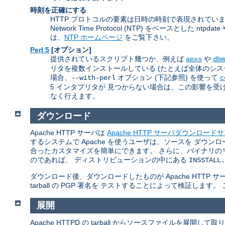
時刻を正確にする
HTTP プロトコルの要素は日時の時刻で表現されて
Network Time Protocol (NTP) をベースとし
は、
NTP ホームページ
をご覧下さい。
Perl 5
[オプション]
提供されているスクリプト幾つか、例えば
や
apxs
dbm
リタを複数インストールしている (たとえば全体のシステムの
場合、
オプション (下記参照) を使って
--with-perl
c
5 インタプリタが 見つからない場合は、この影響を受ける
なく行えます。
ダウンロード
Apache HTTP サーバは
Apache HTTP サーバダウンロード
するシステムで Apache を使うユーザは、ソースを ダ
合ったカスタマイズを簡単にできます。 さらに、バイナリの
のであれば、 ディストリビューションの中にある
INSSTALL.
ダウンロード後、ダウンロードしたものが Apache HTT
tarball の PGP 署名を テストすることによって検証します
展開
Apache HTTPD の tarball からソースファイルを展開し