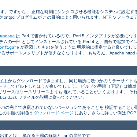
います。ですから、 正確な時刻にシンクロさせる機能をシステムに設定す
た ntpdate や xntpd プログラムが この目的によく用いられます。NTP ソフ
は Perl で書かれているので、Perl 5 インタプリタが必要になります 
manage
一部 としてインストールされている Perl 4 と、自分で追加でインスト
が意図したものを使うように 明示的に指定すると良いでし
onfigure
サポートスクリプトが使えなくなります。 もちろん、Apache http
サイト
からダウンロードできますし、 同じ場所に幾つかのミラーサイトもリ
ウンロードしてビルドしたほうが良いでしょう。 ビルドの手順（下記）は簡
リリースはソースリリースよりも 遅れていることがよくあります。 そ
ファイルの説明に従ってください。
bindist
P サーバの完全で改竄されていないバージョンであることを 検証すること
。 この手順の詳細は
ダウンロード ページ
にあり、さらに詳しい例は
PG
て取り出すとは、 単なる圧縮の解除と tar の展開です: