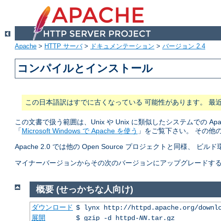
Apache
>
HTTP サーバ
>
ドキュメンテーション
>
バージョン 2.4
コンパイルとインストール
この日本語訳はすでに古くなっている 可能性があります。 最
この文書で扱う範囲は、Unix や Unix に類似したシステムでの A
「
Microsoft Windows で Apache を使う
」をご覧下さい。 その他
Apache 2.0 では他の Open Source プロジェクトと同様、 ビ
マイナーバージョンからその次のバージョンにアップグレードする (2.2.
概要 (せっかちな人向け)
ダウンロード
$ lynx http://httpd.apache.org/downl
展開
$ gzip -d httpd-
NN
.tar.gz