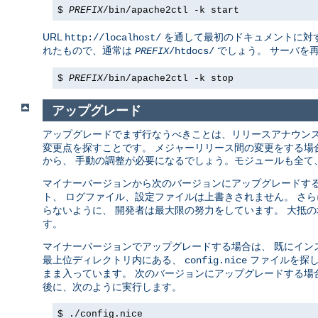
$
PREFIX
/bin/apache2ctl -k start
URL
を通して最初のドキュメントに対す
http://localhost/
れたもので、通常は
でしょう。 サーバを
PREFIX
/htdocs/
$
PREFIX
/bin/apache2ctl -k stop
アップグレード
アップグレードでまず行なうべきことは、リリースアナウン
変更点を探すことです。 メジャーリリース間の変更をする場合 (例え
から、 手動の調整が必要になるでしょう。モジュールも全て、
マイナーバージョンから次のバージョンにアップグレードする場合 (例
ト、 ログファイル、設定ファイルは上書きされません。 さ
らないように、 開発者は最大限の努力をしています。 大抵
す。
マイナーバージョンでアップグレードする場合は、 既にイン
最上位ディレクトリ内にある、
ファイルを探し
config.nice
まま入っています。 次のバージョンにアップグレードする場
後に、次のように実行します。
$ ./config.nice