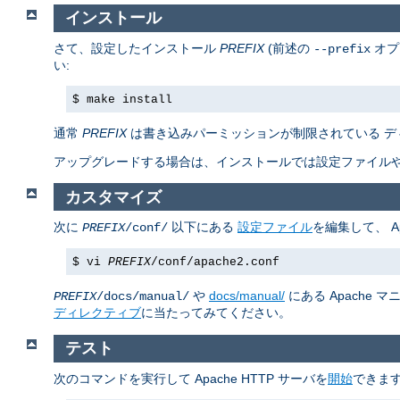
インストール
さて、設定したインストール
PREFIX
(前述の
オプ
--prefix
い:
$ make install
通常
PREFIX
は書き込みパーミッションが制限されている デ
アップグレードする場合は、インストールでは設定ファイルや
カスタマイズ
次に
以下にある
設定ファイル
を編集して、 A
PREFIX
/conf/
$ vi
PREFIX
/conf/apache2.conf
や
docs/manual/
にある Apache
PREFIX
/docs/manual/
ディレクティブ
に当たってみてください。
テスト
次のコマンドを実行して Apache HTTP サーバを
開始
できます