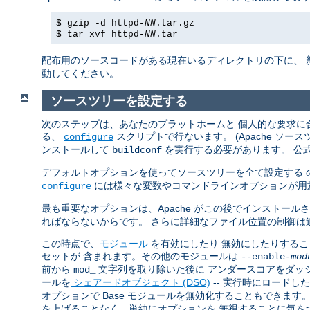
$ gzip -d httpd-
NN
.tar.gz
$ tar xvf httpd-
NN
.tar
配布用のソースコードがある現在いるディレクトリの下に、 
動してください。
ソースツリーを設定する
次のステップは、あなたのプラットホームと 個人的な要求に合
る、
スクリプトで行ないます。 (Apache ソ
configure
ンストールして
を実行する必要があります。 公
buildconf
デフォルトオプションを使ってソースツリーを全て設定する 
には様々な変数やコマンドラインオプションが用
configure
最も重要なオプションは、Apache がこの後でインストール
ればならないからです。 さらに詳細なファイル位置の制御は
この時点で、
モジュール
を有効にしたり 無効にしたりすることで
セットが 含まれます。その他のモジュールは
--enable-
mod
前から
文字列を取り除いた後に アンダースコアをダッ
mod_
ールを
シェアードオブジェクト (DSO)
-- 実行時にロードし
オプションで Base モジュールを無効化することもできま
を上げることなく、単純にオプションを 無視することに気を