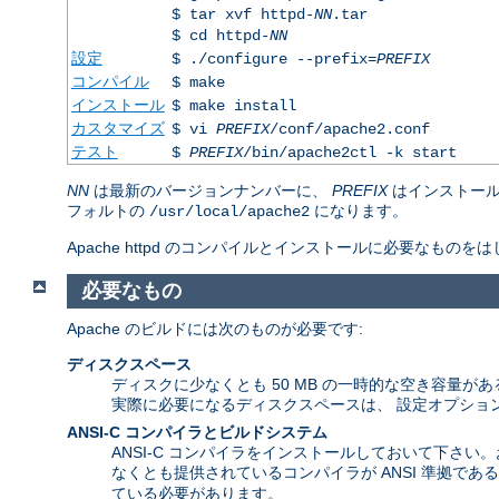
$ tar xvf httpd-
NN
.tar
$ cd httpd-
NN
設定
$ ./configure --prefix=
PREFIX
コンパイル
$ make
インストール
$ make install
カスタマイズ
$ vi
PREFIX
/conf/apache2.conf
テスト
$
PREFIX
/bin/apache2ctl -k start
NN
は最新のバージョンナンバーに、
PREFIX
はインストール
フォルトの
になります。
/usr/local/apache2
Apache httpd のコンパイルとインストールに必要な
必要なもの
Apache のビルドには次のものが必要です:
ディスクスペース
ディスクに少なくとも 50 MB の一時的な空き容量がある
実際に必要になるディスクスペースは、 設定オプショ
ANSI-C コンパイラとビルドシステム
ANSI-C コンパイラをインストールしておいて下さい
なくとも提供されているコンパイラが ANSI 準拠で
ている必要があります。