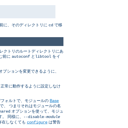
む前に、そのディレクトリに
で移
cd
ィレクトリのルートディレクトリにあ
進む前に
と
をイ
autoconf
libtool
オプションを変更できるように、
いて正常に動作するように設定しなけ
はデフォルトで、モジュールの
Base
で、 つまりそれはモジュールの名
オプションを使って、モジュ
hared
す。 同様に、
--disable-
module
が存在しなくても
は警告
configure