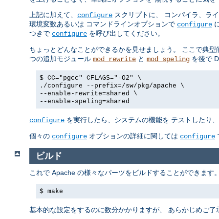
上記に加えて、
スクリプトに、 コンパイラ、ラ
configure
環境変数あるいは コマンドラインオプションで
に
configure
つきで
を呼び出してください。
configure
ちょっとどんなことができるかを見せましょう。 ここで典型
つの追加モジュール
と
を後で 
mod_rewrite
mod_speling
$ CC="pgcc" CFLAGS="-O2" \
./configure --prefix=/sw/pkg/apache \
--enable-rewrite=shared \
--enable-speling=shared
を実行したら、システムの機能を テストしたり、後
configure
個々の
オプションの詳細に関しては
configure
configure
ビルド
これで Apache の様々なパーツをビルドすることができま
$ make
基本的な設定をするのに数分かかりますが、 あらかじめご了