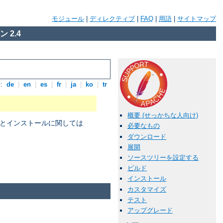
モジュール
|
ディレクティブ
|
FAQ
|
用語
|
サイトマップ
 2.4
:
de
|
en
|
es
|
fr
|
ja
|
ko
|
tr
概要 (せっかちな人向け)
パイルとインストールに関しては
必要なもの
ダウンロード
展開
ソースツリーを設定する
。
ビルド
インストール
カスタマイズ
テスト
アップグレード