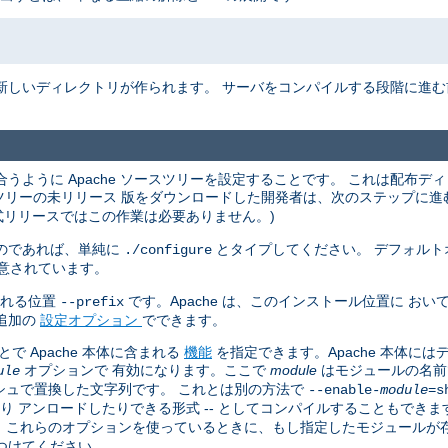
新しいディレクトリが作られます。 サーバをコンパイルする段階に進
うように Apache ソースツリーを設定することです。 これは配布デ
ースツリーの未リリース 版をダウンロードした開発者は、次のステップに
式リリースではこの作業は必要ありません。)
のであれば、単純に
とタイプしてください。 デフォルト
./configure
意されています。
される位置
です。Apache は、このインストール位置に お
--prefix
追加の
設定オプション
でできます。
 Apache 本体に含まれる
機能
を指定できます。Apache 本体に
オプションで 有効になります。ここで
module
はモジュールの名前
ule
シュで置換した文字列です。 これとは別の方法で
--enable-
module
=s
たり アンロードしたりできる形式 -- としてコンパイルすることもできま
す。 これらのオプションを使っているときに、もし指定したモジュール
つけてください。