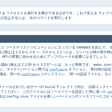
る リクエストを発行する事ができるはずです。これで見える ウェブ
再び
停止
するには、 次のコマンドを実行します:
スと ソースディストリビューションに入っている
を読んで、 
CHANGES
ば 1.3 から 2.0 へ、2.0 から 2.2 へ) は、コンパイル時や
API の変更に合わせるためにアップグレードが必要になるでしょう。
えば 2.2.55 から 2.2.57 へ) は、もっと簡単です。
make inst
らに、マイナーバージョン間では
オプション、 実行時の設定、
configure
の場合、同一の
コマンドライン、 同一の設定ファイル、モ
configure
ストールされているサーバの
ディレクトリ内か、 以前インスト
build
てください。 このファイルにはソースツリーを設定した時に使った
co
合は
ファイルを新しいバージョンのソースツリーにコピー
config.nice