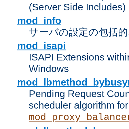
(Server Side Includes)
mod_info
サーバの設定の包括的
mod_isapi
ISAPI Extensions withi
Windows
mod_lbmethod_bybusy
Pending Request Count
scheduler algorithm for
mod_proxy_balance