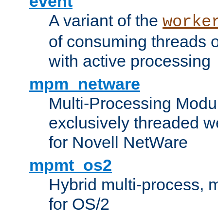
event
A variant of the
worke
of consuming threads o
with active processing
mpm_netware
Multi-Processing Modu
exclusively threaded w
for Novell NetWare
mpmt_os2
Hybrid multi-process,
for OS/2