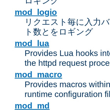
ロギング
mod_logio
リクエスト毎に入力バ
ト数とをロギング
mod_lua
Provides Lua hooks into
the httpd request proc
mod_macro
Provides macros withi
runtime configuration fi
mod_md