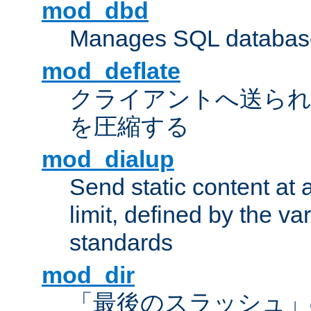
mod_dbd
Manages SQL database
mod_deflate
クライアントへ送ら
を圧縮する
mod_dialup
Send static content at 
limit, defined by the v
standards
mod_dir
「最後のスラッシュ」