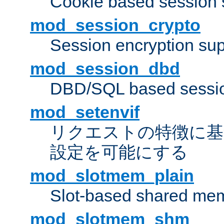
Cookie based session 
mod_session_crypto
Session encryption sup
mod_session_dbd
DBD/SQL based sessio
mod_setenvif
リクエストの特徴に基
設定を可能にする
mod_slotmem_plain
Slot-based shared mem
mod_slotmem_shm