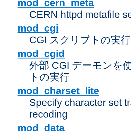
mod_cern_meta
CERN httpd metafile s
mod_cgi
CGI スクリプトの実行
mod_cgid
外部 CGI デーモンを使
トの実行
mod_charset_lite
Specify character set tr
recoding
mod_data