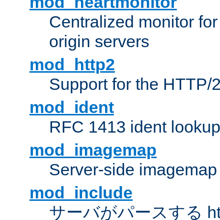
mod_heartmonitor
Centralized monitor fo
origin servers
mod_http2
Support for the HTTP/2
mod_ident
RFC 1413 ident looku
mod_imagemap
Server-side imagemap
mod_include
サーバがパースする ht