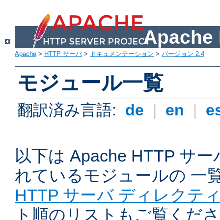
Apach
Apache
>
HTTP サーバ
>
ドキュメンテーション
>
バージョン 2.4
モジュール一覧
翻訳済み言語:
de
|
en
|
e
以下は Apache HTTP
れているモジュールの 一
HTTP サーバ ディレクテ
ト順のリストもご覧くださ