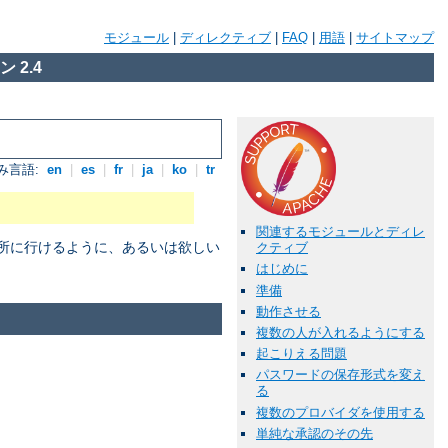
モジュール
|
ディレクティブ
|
FAQ
|
用語
|
サイトマップ
 2.4
み言語:
en
|
es
|
fr
|
ja
|
ko
|
tr
関連するモジュールとディレ
場所に行けるように、あるいは欲しい
クティブ
はじめに
準備
動作させる
複数の人が入れるようにする
起こりえる問題
パスワードの保存形式を変え
る
複数のプロバイダを使用する
単純な承認のその先