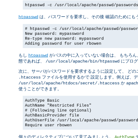
htpasswd -c /usr/local/apache/passwd/password
は、パスワードを要求し、その後 確認のためにも
htpasswd
# htpasswd -c /usr/local/apache/passwd/passwo
New password: mypassword
Re-type new password: mypassword
Adding password for user rbowen
もし
がパスの中に入っていない場合は、 もちろん
htpasswd
態であれば、
にプログ
/usr/local/apache/bin/htpasswd
次に、サーバがパスワードを要求するように設定して、 どの
ファイルを使用するかで 設定します。例えば、
.htaccess
か apach
/usr/local/apache/htdocs/secret/.htaccess
使うことができます。
AuthType Basic
AuthName "Restricted Files"
# (Following line optional)
AuthBasicProvider file
AuthUserFile /usr/local/apache/passwd/passwor
Require user rbowen
個々のディレクティブについて見てみましょう。
AuthType