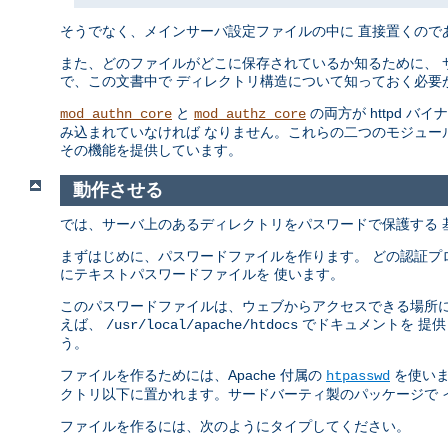
そうでなく、メインサーバ設定ファイルの中に 直接置くので
また、どのファイルがどこに保存されているか知るために、 
で、この文書中で ディレクトリ構造について知っておく必要
と
の両方が httpd バ
mod_authn_core
mod_authz_core
み込まれていなければ なりません。これらの二つのモジュー
その機能を提供しています。
動作させる
では、サーバ上のあるディレクトリをパスワードで保護する 
まずはじめに、パスワードファイルを作ります。 どの認証プ
にテキストパスワードファイルを 使います。
このパスワードファイルは、ウェブからアクセスできる場所に
えば、
でドキュメントを 提
/usr/local/apache/htdocs
う。
ファイルを作るためには、Apache 付属の
を使いま
htpasswd
クトリ以下に置かれます。サードバーティ製のパッケージで 
ファイルを作るには、次のようにタイプしてください。