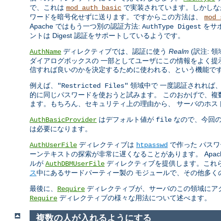
で、これは
で実装されています。しかしなが
mod_auth_basic
ワードを暗号化せずに送ります。ですからこの方法は、
mod_
Apache ではもう一つ別の認証方法:
をサ
AuthType Digest
ントは Digest 認証をサポートしているようです。
ディレクティブでは、認証に使う
Realm
(訳注: 
AuthName
ダイアログボックスの 一部としてユーザにこの情報をよく提
信すれば良いのかを決定するために使われる、という機能で
例えば、
領域中で 一度認証されれば
"Restricted Files"
的に同じパスワードを使おうと試みます。 このおかげで、複数
ます。もちろん、セキュリティ上の理由から、 サーバのホス
はデフォルト値が
なので、今回
AuthBasicProvider
file
は必要になります。
ディレクティブは
で作った パス
AuthUserFile
htpasswd
ーンテキストの探索が非常に遅くなることがあります。 Apa
ルが
ディレクティブを提供します。これ
AuthDBMUserFile
ス
中にあるサードパーティー製の モジュールで、その他多く
最後に、
ディレクティブが、サーバのこの領域にアク
Require
ディレクティブの様々な用法について述べます。
Require
複数の人が入れるようにする