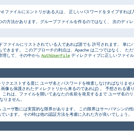
ファイルにエントリがある人は、 正しいパスワードをタイプすれば
rd
つの方法があります。グループファイルを作るのではなく、 次のディ
ドファイルにリストされている人であれば誰でも 許可されます。 単に
できます。 このアプローチの利点は、Apache は二つではなく、 た
管理して、その中から
ディレクティブに正しいファイル
AuthUserFile
ントをリクエストする度に ユーザ名とパスワードを検査しなければなりませ
し画像も保護されたディレクトリから来るのであれば) 。 予想される通
 これは、ファイルを開いてあなたの名前を発見するまで ユーザ名の
 なりません。
 ユーザ数には実質的な限界があります。 この限界はサーバマシンの性
ています。 その時は他の認証方法を考慮に入れた方が良いでしょう。