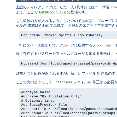
上記のディレクティブは、ただ一人 (具体的にはユーザ名
rbo
ょう。ここで
の登場です。
AuthGroupFile
もし複数の人が入れるようにしたいのであれば、 グループに
イルの 書式はきわめて単純で、お好みのエディタで生成でき
GroupName: rbowen dpitts sungo rshersey
一行にスペース区切りで、グループに所属するメンバーの 一
既に存在するパスワードファイルにユーザを加える場合は、 
htpasswd /usr/local/apache/passwd/passwords d
以前と同じ応答が返されますが、新しいファイルを 作るので
ここで次のようにして
ファイルを 修正する必要
.htaccess
AuthType Basic
AuthName "By Invitation Only"
# Optional line:
AuthBasicProvider file
AuthUserFile /usr/local/apache/passwd/passwor
AuthGroupFile /usr/local/apache/passwd/groups