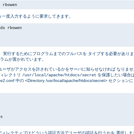
s rbowen
う一度入力するように要求してきます。
rds rbowen
、実行するためにプログラムまでのフルパスを タイプする必要があり
ラムが置かれています。
ユーザがアクセスを許されているかをサーバに知らせなければ なりま
ディレクトリ
を保護したい場合
/usr/local/apache/htdocs/secret
e2.conf 中の <Directory /usr/local/apache/htdocs/secre
ds
ディレクティブはどういう認証方法でユーザの認証を行うかを 選択し