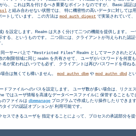
ら、 これは気を付けるべき重要なポイントなのですが、 Basic 認証
と組み合わせない状態では、 特に機密性の高いデータに対しては用
ssl
ポートしています。 この方法は
で実装されていて、
mod_auth_digest
領域) を設定します。Realm は大きく分けて二つの機能を提供します。
示する、というものです。 二つ目には、クライアントが与えられた認証
す。
、同一サーバ上で
Realm としてマークされた
"Restricted Files"
の制限領域に同じ realm を共有させて、 ユーザがパスワードを何度
ト名が変わればいつでも必ず、 クライアントは再びパスワードを尋ね
の場合は無くても構いません。
や
とい
mod_authn_dbm
mod_authn_dbd
ワードファイルへのパスを設定します。 ユーザ数が多い場合は、リクエス
che ではユーザ情報を高速なデータベースファイルに 保管することも
らのファイルは
プログラムで作成したり操作したりできま
dbmmanage
のタイプの認証オプションが 利用可能です。
セスできるユーザを 指定することによって、プロセスの承認部分を提