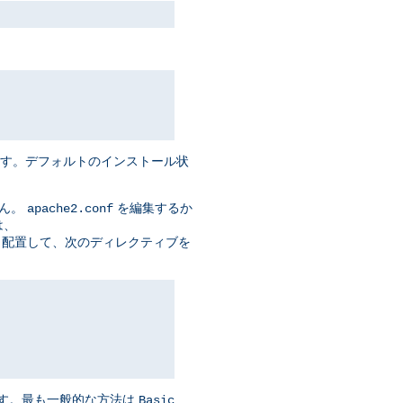
ます。デフォルトのインストール状
せん。
を編集するか
apache2.conf
は、
t> セクションに 配置して、次のディレクティブを
ます。最も一般的な方法は
Basic