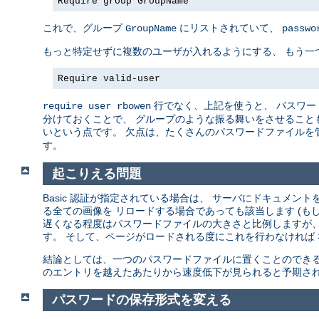
Require group GroupName
これで、グループ
にリストされていて、
GroupName
passwo
もっと特定せずに複数のユーザが入れるようにする、 もう一
Require valid-user
行でなく、上記を使うと、 パスワー
require user rbowen
分けておくことで、 グループのような振る舞いをさせることも
いという点です。 欠点は、たくさんのパスワードファイルを
す。
起こりえる問題
Basic 認証が指定されている場合は、 サーバにドキュメ
る全ての画像を リロードする場合であっても該当します (も
遅くなる程度はパスワードファイルの大きさと比例しますが、
す。 そして、ページがロードされる度にこれを行わなければ
結論としては、一つのパスワードファイルに置くことのできる
のエントリを越えたあたりから速度低下が見られると予期され
パスワードの保存形式を変える