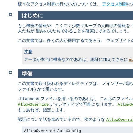
様々なアクセス制御の行ない方については、
アクセス制御
の
はじめに
もし機密の情報や、ごくごく少数グループの人向けの情報を 
人たちが 望みの人たちであることを確実にできるでしょう。
この文書では、多くの人が採用するであろう、 ウェブサイト
注意
データが本当に機密なのであれば、認証に加えてさらに
m
準備
この文書で取り扱われるディレクティブは、 メインサーバ設定
ファイル) かで用います。
ファイルを用いるのであれば、 これらのファイ
.htaccess
ディレクティブで可能になります。
AllowOverride
AllowO
もしあれば、指定します。
認証について話を進めているので、次のような
AllowOverri
AllowOverride AuthConfig