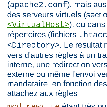
(
), mais aus
apache2.conf
des serveurs virtuels (secti
), ou dans
<VirtualHost>
répertoires (fichiers
.htac
. Le résultat 
<Directory>
vers d'autres règles à un t
interne, une redirection ver
externe ou même l'envoi ve
mandataire, en fonction de
attachez aux règles
étant très pui
mod_rewrite