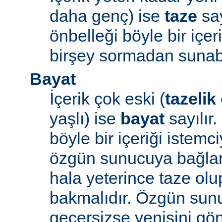
daha genç) ise
taze
say
önbelleği böyle bir içe
birşey sormadan sunabi
Bayat
İçerik çok eski (
tazelik
yaşlı) ise
bayat
sayılır
böyle bir içeriği iste
özgün sunucuya bağlanı
hala yeterince taze ol
bakmalıdır. Özgün sunu
geçersizse yenisini gön