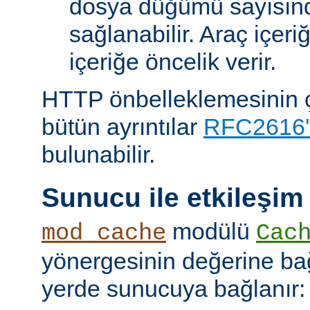
dosya düğümü sayısın
sağlanabilir. Araç içeri
içeriğe öncelik verir.
HTTP önbelleklemesinin çal
bütün ayrıntılar
RFC2616'
bulunabilir.
Sunucu ile etkileşim
modülü
mod_cache
Cac
yönergesinin değerine bağl
yerde sunucuya bağlanır: