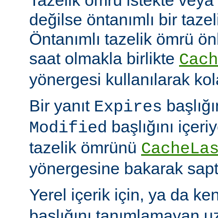
değilse öntanımlı bir tazel
Öntanımlı tazelik ömrü önbe
saat olmakla birlikte
Cach
yönergesi kullanılarak kola
Bir yanıt
başlığı
Expires
başlığını içeri
Modified
tazelik ömrünü
CacheLa
yönergesine bakarak sapt
Yerel içerik için, ya da ke
başlığını tanımlamayan uza