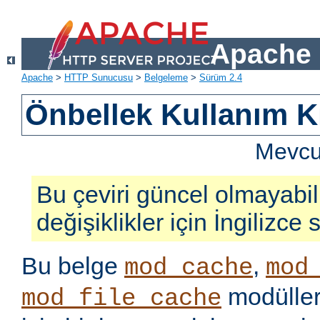
Apache 
Apache
>
HTTP Sunucusu
>
Belgeleme
>
Sürüm 2.4
Önbellek Kullanım K
Mevcut
Bu çeviri güncel olmayabil
değişiklikler için İngilizce
Bu belge
,
mod_cache
mod
modüller
mod_file_cache