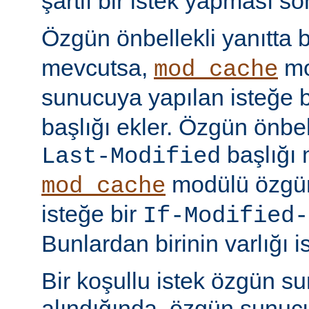
şartlı bir istek yapması s
Özgün önbellekli yanıtta 
mevcutsa,
mo
mod_cache
sunucuya yapılan isteğe 
başlığı ekler. Özgün önbell
başlığı 
Last-Modified
modülü özgün
mod_cache
isteğe bir
If-Modified-
Bunlardan birinin varlığı i
Bir koşullu istek özgün s
alındığında, özgün sunu