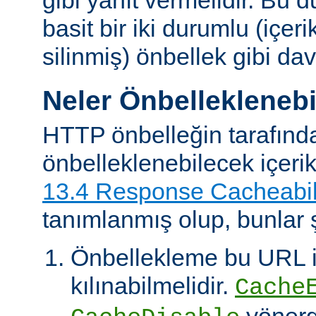
basit bir iki durumlu (içer
silinmiş) önbellek gibi dav
Neler Önbelleklenebi
HTTP önbelleğin tarafınd
önbelleklenebilecek içeri
13.4 Response Cacheabil
tanımlanmış olup, bunlar ş
Önbellekleme bu URL il
kılınabilmelidir.
Cache
yönerg