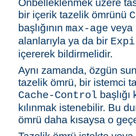
Önbelleklenmek üzere tasa
bir içerik tazelik ömrünü
C
başlığının
veya
max-age
alanlarıyla ya da bir
Expi
içererek bildirmelidir.
Aynı zamanda, özgün sun
tazelik ömrü, bir istemci t
başlığı 
Cache-Control
kılınmak istenebilir. Bu d
ömrü daha kısaysa o geçer
Tazelik ömrü istekte veya