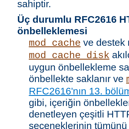
sahiptir.
Üç durumlu RFC2616 H
önbelleklemesi
ve destek
mod_cache
akıl
mod_cache_disk
uygun önbellekleme sağl
önbellekte saklanır ve
RFC2616'nın 13. bölü
gibi, içeriğin önbelleklen
denetleyen çeşitli HTTP
seçeneklerinin tümünü