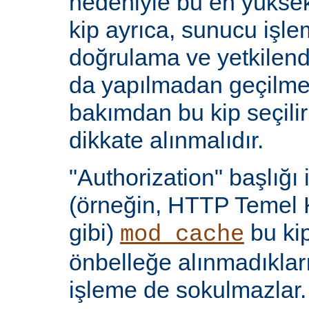
nedeniyle bu en yüksek 
kip ayrıca, sunucu işlem
doğrulama ve yetkilen
da yapılmadan geçilmes
bakımdan bu kip seçili
dikkate alınmalıdır.
"Authorization" başlığı 
(örneğin, HTTP Temel 
gibi)
bu kip
mod_cache
önbelleğe alınmadıkları
işleme de sokulmazlar.