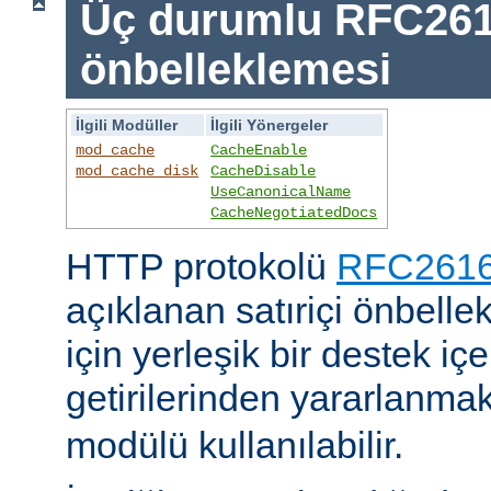
Üç durumlu RFC26
önbelleklemesi
İlgili Modüller
İlgili Yönergeler
mod_cache
CacheEnable
mod_cache_disk
CacheDisable
UseCanonicalName
CacheNegotiatedDocs
HTTP protokolü
RFC2616'
açıklanan satıriçi önbel
için yerleşik bir destek iç
getirilerinden yararlanmak
modülü kullanılabilir.