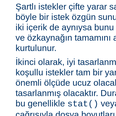
Şartlı istekler çifte yarar s
böyle bir istek özgün sun
iki içerik de aynıysa bun
ve özkaynağın tamamını a
kurtulunur.
İkinci olarak, iyi tasarla
koşullu istekler tam bir y
önemli ölçüde ucuz olaca
tasarlanmış olacaktır. Du
bu genellikle
veya
stat()
çağrısıyla dosya boyutları