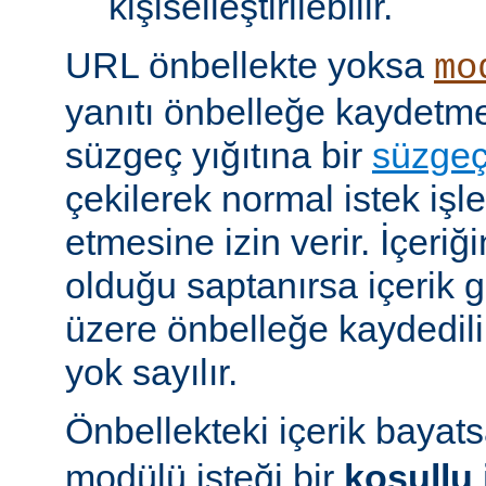
kişiselleştirilebilir.
URL önbellekte yoksa
mo
yanıtı önbelleğe kaydet
süzgeç yığıtına bir
süzge
çekilerek normal istek iş
etmesine izin verir. İçeriğ
olduğu saptanırsa içerik
üzere önbelleğe kaydedilir
yok sayılır.
Önbellekteki içerik bayat
modülü isteği bir
koşullu 