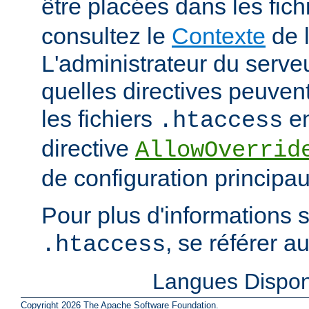
être placées dans les fich
consultez le
Contexte
de l
L'administrateur du serveu
quelles directives peuven
les fichiers
en
.htaccess
directive
AllowOverrid
de configuration principau
Pour plus d'informations su
, se référer a
.htaccess
Langues Dispon
Copyright 2026 The Apache Software Foundation.